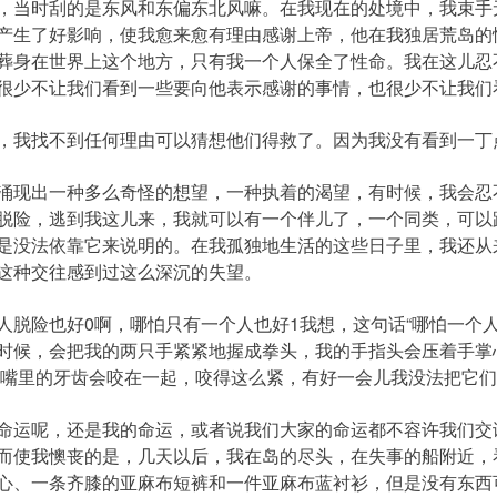
，当时刮的是东风和东偏东北风嘛。在我现在的处境中，我束手
产生了好影响，使我愈来愈有理由感谢上帝，他在我独居荒岛的
葬身在世界上这个地方，只有我一个人保全了性命。我在这儿忍
很少不让我们看到一些要向他表示感谢的事情，也很少不让我们
我找不到任何理由可以猜想他们得救了。因为我没有看到一丁
现出一种多么奇怪的想望，一种执着的渴望，有时候，我会忍不
脱险，逃到我这儿来，我就可以有一个伴儿了，一个同类，可以跟
是没法依靠它来说明的。在我孤独地生活的这些日子里，我还从
这种交往感到过这么深沉的失望。
险也好0啊，哪怕只有一个人也好1我想，这句话“哪怕一个人
时候，会把我的两只手紧紧地握成拳头，我的手指头会压着手掌
我嘴里的牙齿会咬在一起，咬得这么紧，有好一会儿我没法把它
运呢，还是我的命运，或者说我们大家的命运都不容许我们交
而使我懊丧的是，几天以后，我在岛的尽头，在失事的船附近，
心、一条齐膝的亚麻布短裤和一件亚麻布蓝衬衫，但是没有东西