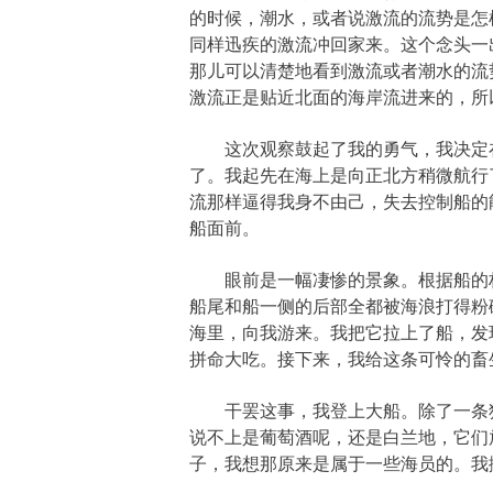
的时候，潮水，或者说激流的流势是怎
同样迅疾的激流冲回家来。这个念头一
那儿可以清楚地看到激流或者潮水的流
激流正是贴近北面的海岸流进来的，所
这次观察鼓起了我的勇气，我决定在
了。我起先在海上是向正北方稍微航行
流那样逼得我身不由己，失去控制船的
船面前。
眼前是一幅凄惨的景象。根据船的构
船尾和船一侧的后部全都被海浪打得粉
海里，向我游来。我把它拉上了船，发
拼命大吃。接下来，我给这条可怜的畜
干罢这事，我登上大船。除了一条狗
说不上是葡萄酒呢，还是白兰地，它们
子，我想那原来是属于一些海员的。我