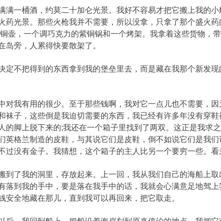
满一桶酒，约莫二十加仑光景。我好不容易才把它搬上我的小
火药光景。那些火枪我并不需要，所以没拿，只拿了那个盛火药
小铜壶，一个调巧克力的紫铜锅和一个烤架。我拿着这些货物，
在岛旁，人累得快要散架了。
定不把得到的东西拿到我的堡垒里去，而是藏在我那个新发现
对我有用的很少。至于那些钱啊，我对它一点儿也不需要，因
和袜子，这些倒是我迫切需要的东西，我已经有许多年没有穿鞋
人的脚上脱下来的;我还在一个箱子里找到了两双。这正是我求
们英格兰制造的皮鞋，与其说它们是皮鞋，倒不如说它们是我们
不过没有金子。我猜想，这个箱子的主人比另一个要穷一些。看
到了我的洞里，存放起来。上一回，我从我们自己的海船上取
有落到我的手中，要是落在我手中的话，我就会心满意足地驾上
钱安全地藏在那儿，直到我可以再回来，把它取走。
后，我回到船上，把船沿着海岸划到原来停泊的地点。我把它