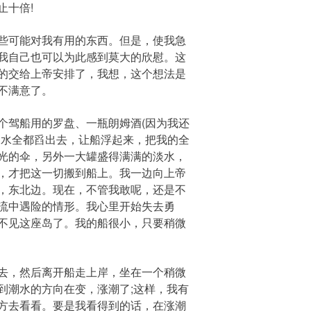
止十倍!
些可能对我有用的东西。但是，使我急
我自己也可以为此感到莫大的欣慰。这
的交给上帝安排了，我想，这个想法是
不满意了。
驾船用的罗盘、一瓶朗姆酒(因为我还
的水全都舀出去，让船浮起来，把我的全
光的伞，另外一大罐盛得满满的淡水，
，才把这一切搬到船上。我一边向上帝
，东北边。现在，不管我敢呢，还是不
流中遇险的情形。我心里开始失去勇
不见这座岛了。我的船很小，只要稍微
去，然后离开船走上岸，坐在一个稍微
到潮水的方向在变，涨潮了;这样，我有
方去看看。要是我看得到的话，在涨潮