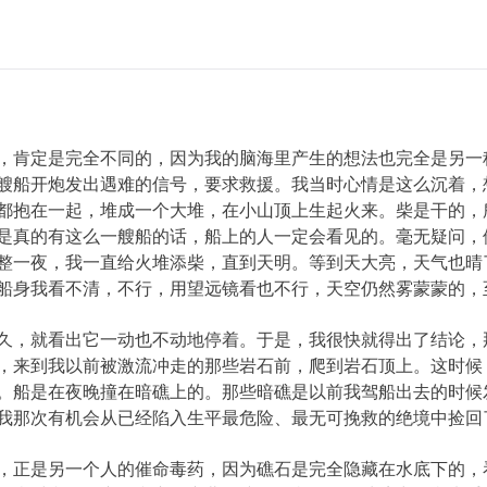
肯定是完全不同的，因为我的脑海里产生的想法也完全是另一
艘船开炮发出遇难的信号，要求救援。我当时心情是这么沉着，
都抱在一起，堆成一个大堆，在小山顶上生起火来。柴是干的，
是真的有这么一艘船的话，船上的人一定会看见的。毫无疑问，
整一夜，我一直给火堆添柴，直到天明。等到天大亮，天气也晴
船身我看不清，不行，用望远镜看也不行，天空仍然雾蒙蒙的，
，就看出它一动也不动地停着。于是，我很快就得出了结论，
，来到我以前被激流冲走的那些岩石前，爬到岩石顶上。这时候
。船是在夜晚撞在暗礁上的。那些暗礁是以前我驾船出去的时候
我那次有机会从已经陷入生平最危险、最无可挽救的绝境中捡回
正是另一个人的催命毒药，因为礁石是完全隐藏在水底下的，