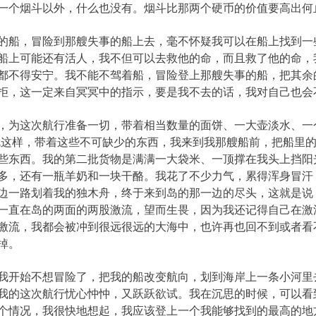
一个烟斗以外，什么也没有。烟斗比那两个硬币的价值要高出何
船，冒险到那艘失事的船上去，毫不怀疑我可以在船上找到一
船上可能还有活人，我不但可以去救他的命，而且救了他的命，
都不得安宁。我不能不驾着船，冒险登上那艘失事的船，把其余
拒，这一定来自冥冥中的指示，要是我不去的话，我对自己也会
为这次航行准备一切，带着相当数量的面饼、一大壶淡水、一个
就这样，带着这些不可缺少的东西，我来到我那艘船前，把船里
些东西。我的第二批货物是满满一大袋米、一顶撑在我头上挡阳
多，还有一瓶羊奶和一块干酪。我花了不少力气，累得浑身冒汗
边一路划着我的独木舟，终于来到岛的那一边的尽头，这就是说
一直在岛的两面的两股激流，望而生畏，因为我还记得自己在激
激流，我都会被冲到很远很远的大海中，也许再也回不到或者看
掉。
开始不想冒险了，把我的船改变航向，划到海岸上一条小河里
我的这次航行忧心忡忡，又跃跃欲试。我在沉思的时候，可以看
个情况，我很快地想起，我应该登上一个我能够找到的最高的地