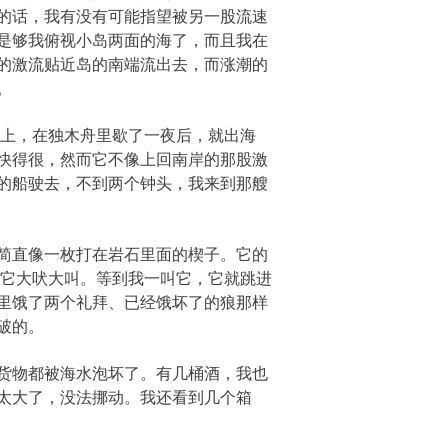
的话，我有没有可能指望被另一股流速
是够我俯视小岛两面的海了，而且我在
的激流贴近岛的南端流出去，而涨潮的
。
上，在独木舟里歇了一夜后，就出海
快得很，然而它不像上回南岸的那股激
的船驶去，不到两个钟头，我来到那艘
简直像一枚打在岩石里面的楔子。它的
，它大吠大叫。等到我一叫它，它就跳进
里饿了两个礼拜、已经饿坏了的狼那样
破的。
货物都被海水泡坏了。有几桶酒，我也
太大了，没法挪动。我还看到几个箱