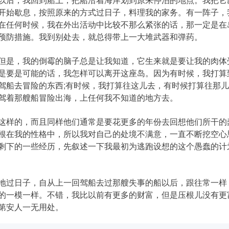
开始歇息，按照原来的方式过日子，料理我的家务。有一阵子，
在任何时候，我在外出活动中比较不那么紧张的话，那一定是在
预防措施。我到别处去，就总得带上一大堆武器和弹药。
是，我的倒霉的脑子总是让我知道，它生来就是要让我的肉体
是要是可能的话，我怎样可以离开这座岛。因为有时候，我打算
驾船去冒险的东西;有时候，我打算往这儿去，有时候打算往那
驾着那艘船冒险出海，上任何我不知道的地方去。
样的，而且同样他们通常是要花更多的年份去回想他们所干的
根在我的性格中，所以我对自己的处境不满意，一直不断挖空心
剩下的一些经历，先叙述一下我最初为逃跑设想的这个愚蠢的计
过日子，自从上一回驾船去过那艘失事的船以后，跟往常一样
的一模一样。不错，我比以前有更多的财富，但是压根儿没有更
第安人一无用处。