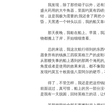
我发现，除了那些箱子以外，还有满
盛火药用的大牛角器，里面约莫有四磅
钳，这是我极为需要的;我还拿了两把
昏，天黑透一个钟头以后，我的船又靠
那天夜晚，我歇在船上。早晨，我决
物都搬上了岸，开始细细查看。
总的来说，我这次航行得到的东西中
愿拿所有的钱换三四双英格兰产的皮鞋
从那艘失事的船上遇到的那两个淹死的
角度或者是使用的效果来说，都不像我
发现约莫五十枚面值八雷阿尔的硬币，
得了，不管怎样，我还是把这些钱搬
前面说过，真可惜，船上的另一部分没
是我有一天脱困，回转英格兰的话，让
等我把我的全部东西搬到岸上藏好以