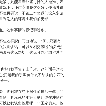
无策，只能看着那些可怜的人遭难，表
情况下，还供应得我这么好，使我过得
不住再要说，不管上帝把我们投入多么
看到别人的环境比我们的更糟。
点儿这种事情的标记和迹象。
住这样脱口而出地说：“啊，只要有一
我讲讲话，可以互相交谈啦!”这种想
来没有这么热切、这么强烈地想望过同
也好1我重复了上千次。这句话是这么
心;要是我的手里有什么不结实的东西的
们分开。
谈。直到我在岛上居住的最后一年，我
看到一具淹死的年轻人的尸体被冲到岸
可以让我认出他是哪一个国家的人。他