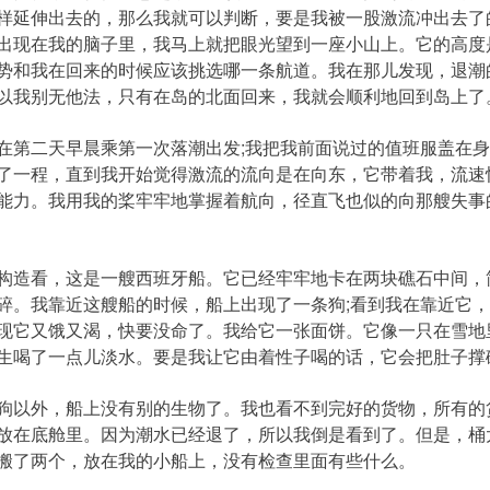
样延伸出去的，那么我就可以判断，要是我被一股激流冲出去了
出现在我的脑子里，我马上就把眼光望到一座小山上。它的高度
势和我在回来的时候应该挑选哪一条航道。我在那儿发现，退潮
以我别无他法，只有在岛的北面回来，我就会顺利地回到岛上了
第二天早晨乘第一次落潮出发;我把我前面说过的值班服盖在身
了一程，直到我开始觉得激流的流向是在向东，它带着我，流速
能力。我用我的桨牢牢地掌握着航向，径直飞也似的向那艘失事
造看，这是一艘西班牙船。它已经牢牢地卡在两块礁石中间，
碎。我靠近这艘船的时候，船上出现了一条狗;看到我在靠近它
现它又饿又渴，快要没命了。我给它一张面饼。它像一只在雪地
生喝了一点儿淡水。要是我让它由着性子喝的话，它会把肚子撑
以外，船上没有别的生物了。我也看不到完好的货物，所有的
放在底舱里。因为潮水已经退了，所以我倒是看到了。但是，桶
搬了两个，放在我的小船上，没有检查里面有些什么。