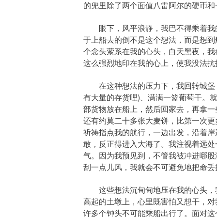
的兜里除了两个面值八雷阿尔的硬币和
眼下，风平浪静，我巴不得乘着我的
于上船去的倒不是这个想法，而是想到
个念头萦系在我的心头，白天黑夜，我
这么强烈地印在我的心上，使我没法抗
在这种想法的压力下，我回转城堡，
有大量的存货哩)、满满一篮葡萄干。
部货物放在船上，然后回家去，再拿一
还有约莫二十多张大麦饼，比第一次更
祈祷指点我的航行，一边出发，沿着岸
敢，反正得进入大海了。我注视着远处
气。因为我预见到，不管我被冲进哪股
刮一点儿风，我就会不可避免地把命丢
这些想法沉甸甸地压在我的心头，我
高起的土墩上，心里既害怕又想干，对
许多个钟头不可能乘船出行了。面对这