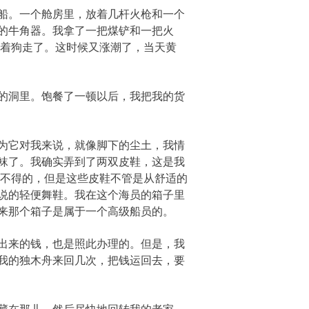
船。一个舱房里，放着几杆火枪和一个
的牛角器。我拿了一把煤铲和一把火
带着狗走了。这时候又涨潮了，当天黄
的洞里。饱餐了一顿以后，我把我的货
为它对我来说，就像脚下的尘土，我情
袜了。我确实弄到了两双皮鞋，这是我
之不得的，但是这些皮鞋不管是从舒适的
说的轻便舞鞋。我在这个海员的箱子里
来那个箱子是属于一个高级船员的。
出来的钱，也是照此办理的。但是，我
我的独木舟来回几次，把钱运回去，要
藏在那儿，然后尽快地回转我的老家。