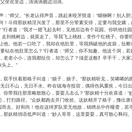
师父坐在里边，清滴滴腮边泪淌。
“师父。”长老认得声音，跳起来咬牙恨道：“猢狲啊！别人胆
何！斗得那妖精淫兴发了，那里不分荤素安排，定要与我交媾，此
？”行者道：“我才一翅飞起去时，见他后边有个花园。你哄他往园
里，走到桃树边，就莫走了。等我飞上桃枝，变作个红桃子。你要
让他。他若一口吃了，我却在他肚里，等我捣破他的皮袋，扯断
只要钻在他肚里怎么？”行者道：“师父，你不知趣。他这个洞，
，老老小小，连我都扯住，却怎么了？须是这般扌卒手干，大家才
你头上。”
手扶着那格子叫道：“娘子，娘子。”那妖精听见，笑唏唏的跑
，无日不山，无日不水。昨在镇海寺投宿，偶得伤风重疾，今日
。你带我往那里略散散心，耍耍儿去么？”那妖精十分欢喜道：“
园门，打扫路径。”众妖都跑去开门收拾。这妖精开了格子，搀出
园而去。好和尚！他在这绮罗队里无他故，锦绣丛中作哑聋，若
，那妖精俏语低声叫道：“妙人哥哥，这里耍耍，真可散心释闷。