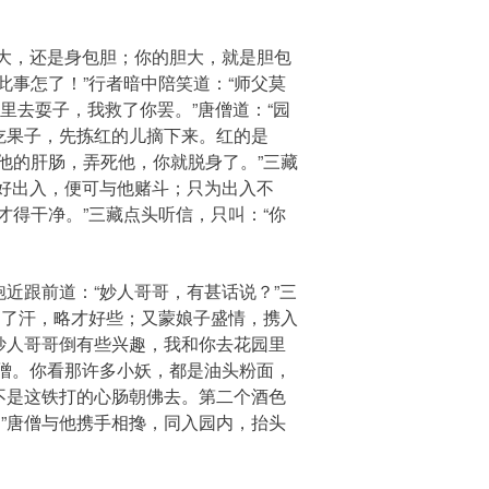
大，还是身包胆；你的胆大，就是胆包
事怎了！”行者暗中陪笑道：“师父莫
里去耍子，我救了你罢。”唐僧道：“园
吃果子，先拣红的儿摘下来。红的是
他的肝肠，弄死他，你就脱身了。”三藏
若好出入，便可与他赌斗；只为出入不
得干净。”三藏点头听信，只叫：“你
近跟前道：“妙人哥哥，有甚话说？”三
出了汗，略才好些；又蒙娘子盛情，携入
妙人哥哥倒有些兴趣，我和你去花园里
唐僧。你看那许多小妖，都是油头粉面，
不是这铁打的心肠朝佛去。第二个酒色
”唐僧与他携手相搀，同入园内，抬头