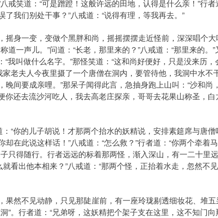
八戒笑道：“可是蹭蹬！这般许远的田地，认得是什么亲！”行者
了我们别处干事？”八戒道：“说得有理，等我再去。”
身一变，变做个黑胖和尚，摇摇摆摆走近怪前，深深唱个大喏
道一声儿。”问道：“长老，那里来的？”八戒道：“那里来的。”
道：“我叫做什么名字。”那怪笑道：“这和尚好便好，只是没来历，
。我家老夫人今夜里摄了一个唐僧在洞内，要管待他，我洞中水不
，晚间要成亲哩。”那呆子闻得此言，急抽身跑上山叫：“沙和尚
分了便你还去流沙河吃人，我去高老庄探亲，哥哥去花果山称圣，
：“你的儿子胡说！才那两个抬水的妖精说，安排素筵席与唐僧吃
却在此说这样话！”八戒道：“怎么救？”行者道：“你两个牵着
呆子只得随行。行者远远的标着那两怪，渐入深山，有一二十里远
么就看出他本相来？”八戒道：“那两个怪，正抬着水走，忽然不见
果然不见动静，只见那陡崖前，有一座玲珑剔透细妆花、堆五
洞”。行者道：“兄弟呀，这妖精把个架子支在这里，这不知门向