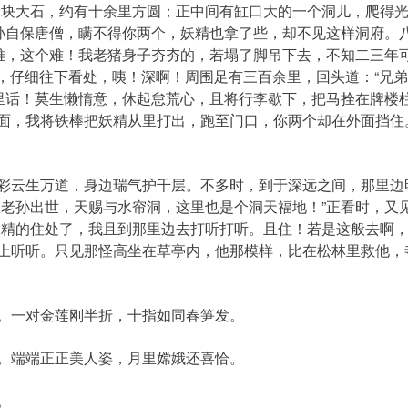
一块大石，约有十余里方圆；正中间有缸口大的一个洞儿，爬得光
老孙自保唐僧，瞒不得你两个，妖精也拿了些，却不见这样洞府。
难，这个难！我老猪身子夯夯的，若塌了脚吊下去，不知二三年可
上，仔细往下看处，咦！深啊！周围足有三百余里，回头道：“兄弟
那里话！莫生懒惰意，休起怠荒心，且将行李歇下，把马拴在牌楼
面，我将铁棒把妖精从里打出，跑至门口，你两个却在外面挡住
云生万道，身边瑞气护千层。不多时，到于深远之间，那里边
想老孙出世，天赐与水帘洞，这里也是个洞天福地！”正看时，又
妖精的住处了，我且到那里边去打听打听。且住！若是这般去啊，
上听听。只见那怪高坐在草亭内，他那模样，比在松林里救他，
一对金莲刚半折，十指如同春笋发。
端端正正美人姿，月里嫦娥还喜恰。
。