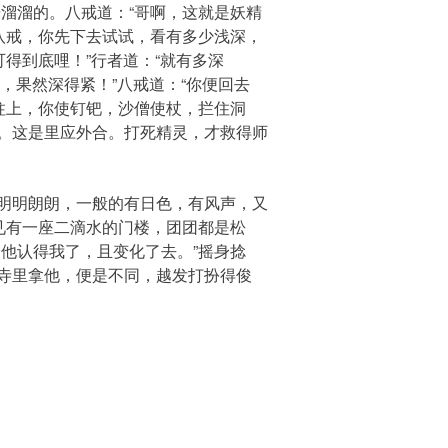
溜溜的。八戒道：“哥啊，这就是妖精
八戒，你先下去试试，看有多少浅深，
得到底哩！”行者道：“就有多深
，果然深得紧！”八戒道：“你便回去
柱上，你使钉钯，沙僧使杖，拦住洞
。这是里应外合。打死精灵，才救得师
明明朗朗，一般的有日色，有风声，又
见有一座二滴水的门楼，团团都是松
他认得我了，且变化了去。”摇身捻
寺里拿他，便是不同，越发打扮得俊