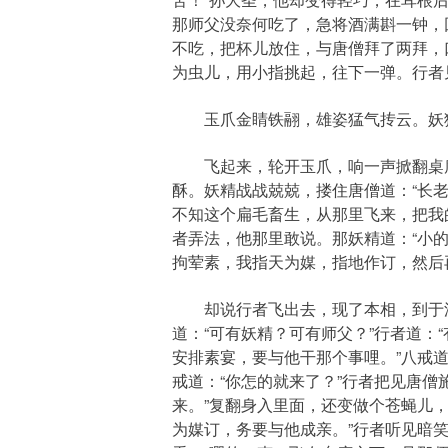
那师父没奈何吃了，急将酒满斟一钟，
不吃，把杯儿放住，与唐僧拜了两拜，
为虫儿，用小指挑起，往下一弹。行者
玉爪金睛铁翮，雄姿猛气抟云。妖狐
飞起来，轮开玉爪，响一声掀翻桌席
酥。妖精战战兢兢，搂住唐僧道：“长老
不知这个扁毛畜生，从那里飞来，把我
者弄法，他那里敢说。那妖精道：“小
拘荤素，我指天为媒，指地作订，然后
却说行者飞出去，现了本相，到于洞口
道：“可有妖精？可有师父？”行者道：
安排素宴，要与他干那个事哩。”八戒道
戒道：“你怎的就来了？”行者把见唐
来。”复翻身入里面，还变做个苍蝇儿
为媒订，务要与他成亲。”行者听见暗