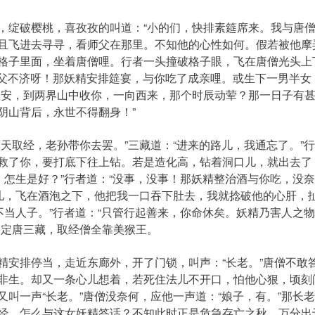
破樱桃，喜孜孜的叫道：“小的们，快排素筵席来。我与唐僧哥
且飞进去寻寻，看师父在那里。不知他的心性如何。假若被他摩
格子里面，坐着唐僧哩。行者一头撞破格子眼，飞在唐僧光头上丁
师父不济呀！那妖精安排筵宴，与你吃了成亲哩。或生下一男半女
长安，到两界山中收你，一向西来，那个时辰动荤？那一日子有
阴山背后，永世不得翻身！”
取经，老孙带你去罢。”三藏道：“进来的路儿，我通忘了。”行
救了你，要打底下往上钻。若是造化高，钻着洞口儿，就出去了
，怎生是好？”行者道：“没事，没事！那妖精整治酒与你吃，没
儿，飞在酒泡之下，他把我一口吞下肚去，我就捻破他的心肝，
不当人子。”行者道：“只管行起善来，你命休矣。妖精乃害人之物
护定唐三藏，取经僧全靠美猴王。
排停当，走近东廊外，开了门锁，叫声：“长老。”唐僧不敢
非生。却又一条心儿想着，若死住法儿不开口，怕他心狠，顷刻
叫一声“长老。”唐僧没奈何，应他一声道：“娘子，有。”那长
经，怎么与这女妖精答话？不知此时正是危急存亡之秋，万分出