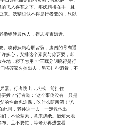
轻的飞入喜花之下。那妖精接在手，且
虫来。妖精也认不得是行者变的，只以
老拳钢硬最伤人，得志凌霄嫌近。
去。唬得妖精心胆皆裂，唐僧的骨肉通
费了许多心，安排这个素宴与你耍耍，却
散在地，秽了怎用？”三藏分明晓得是行
你们将碎家火拾出去，另安排些酒肴，不
开兵器。行者跳出，八戒上前扯住
是要煮？”行者道：“这个事倒没有，只是
师父的性命也难保，吃什么陪亲酒！”八
已在此间，老孙这一去，一定救他出
的们，不论荤素，拿来烧纸。借烦天地
摆布。且不要忙，等老孙再进去看