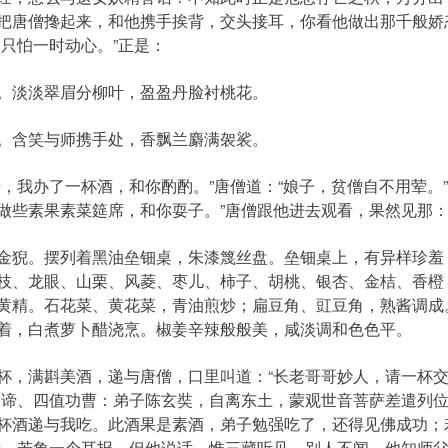
把唐僧搀起来，和他携手挨背，交头接耳，你看他做出那千般娇
只怕一时动心。”正是：
淡淡翠眉分柳叶，盈盈丹脸衬桃花。
含笑与师携手处，香飘兰麝满袈裟。
我办了一杯酒，和你酌酌。”唐僧道：“娘子，贫僧自不用荤。”
做些素果素菜筵席，和你耍子。”唐僧跟他进去观看，果然见那
猊。摆列着黑油垒钿桌，朱漆篾丝盘。垒钿桌上，有异样珍羞
枝、龙眼、山栗、风菱、枣儿、柿子、胡桃、银杏、金桔、香橙
黄精。石花菜、黄花菜，青油煎炒；扁豆角、豇豆角，熟酱调成
着，白煮萝卜醋浇烹。椒姜辛辣般般美，咸淡调和色色平。
满斟美酒，递与唐僧，口里叫道：“长老哥哥妙人，请一杯交
揭谛、四值功曹：弟子陈玄奘，自离东土，蒙观世音菩萨差遣列
杯酒递与我吃。此酒果是素酒，弟子勉强吃了，还得见佛成功；
后，若象一个耳报，但他说话，惟三藏听见，别人不闻。他知师