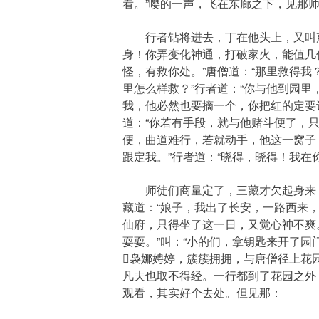
看。”嘤的一声，飞在东廊之下，见那
行者钻将进去，丁在他头上，又叫声：
身！你弄变化神通，打破家火，能值几
怪，有救你处。”唐僧道：“那里救得我
里怎么样救？”行者道：“你与他到园
我，他必然也要摘一个，你把红的定要
道：“你若有手段，就与他赌斗便了，
便，曲道难行，若就动手，他这一窝子
跟定我。”行者道：“晓得，晓得！我在
师徒们商量定了，三藏才欠起身来，双
藏道：“娘子，我出了长安，一路西来
仙府，只得坐了这一日，又觉心神不爽
耍耍。”叫：“小的们，拿钥匙来开了
袅娜娉婷，簇簇拥拥，与唐僧径上花
凡夫也取不得经。一行都到了花园之外
观看，其实好个去处。但见那：