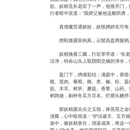
欲。妖精见长老应了一声，他推开门，
行者暗中笑道：“我师父被他这般哄诱，
真僧魔苦遇娇娃，妖怪娉婷实可夸。
绣鞋微露双钩凤，云髻高盘两鬓鸦。
妖精挽着三藏，行近草亭道：“长老，
洁净，特命山头上取阴阳交媾的净水，
盈门下，绣缠彩结；满庭中，香喷金
榄、莲肉、葡萄、榧、柰、榛、松、荔
筋、木耳、鲜笋、蘑菇、香蕈、山药、
鹌鹑做，剔种冬瓜方旦名。烂煨头糖拌
那妖精露尖尖之玉指，捧晃晃之金杯，
浇奠，心中暗祝道：“护法诸天、五方
途中，被妖精拿住，强逼成亲，将这一
苦！”孙大圣，他却变得轻巧，在耳根