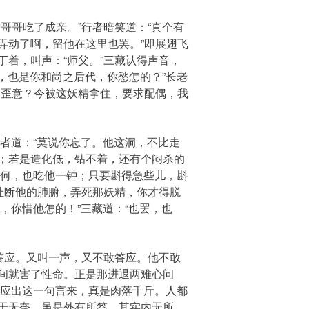
哥吃了成亲。”行者暗笑道：“真个有
弄动了啊，留他在这里也罢。”即展翅飞
着，叫声：“师父。”三藏认得声音，
，也是你和尚之后代，你愁怎的？”长老
甚歪意？今被这妖精拿住，要求配偶，我
者道：“莫说你忘了。他这洞，不比走
；若是造化低，钻不着，还有个闷杀的
奈何，也吃他一钟；只要斟得急些儿，斟
扯断他的肺腑，弄死那妖精，你才得脱
，你惜他怎的！”三藏道：“也罢，也
答应。又叫一声，又不敢答应。他不敢
间就害了性命。正是那进退两难心问
老应出这一句言来，真是肉落千斤。人都
于无奈，虽是外有所答，其实内无所