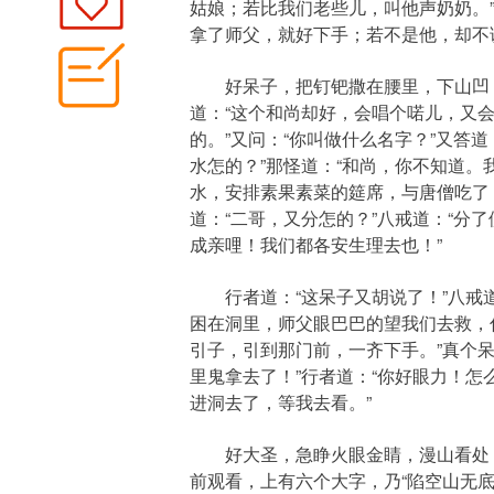
姑娘；若比我们老些儿，叫他声奶奶。”
拿了师父，就好下手；若不是他，却不误
好呆子，把钉钯撒在腰里，下山凹，摇
道：“这个和尚却好，会唱个喏儿，又会称
的。”又问：“你叫做什么名字？”又答
水怎的？”那怪道：“和尚，你不知道
水，安排素果素菜的筵席，与唐僧吃了
道：“二哥，又分怎的？”八戒道：“
成亲哩！我们都各安生理去也！”
行者道：“这呆子又胡说了！”八戒道
困在洞里，师父眼巴巴的望我们去救，你
引子，引到那门前，一齐下手。”真个
里鬼拿去了！”行者道：“你好眼力！怎
进洞去了，等我去看。”
好大圣，急睁火眼金睛，漫山看处，
前观看，上有六个大字，乃“陷空山无底