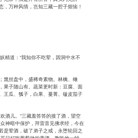
态，万种风情，岂知三藏一腔子烦恼！
妖精道：“我知你不吃荤，因洞中水不
：
；篾丝盘中，盛稀奇素物。林檎、橄
，果子随山有。蔬菜更时新：豆腐、面
。王瓜、瓠子，白果、蔓菁。镟皮茄子
欢酒儿。”三藏羞答答的接了酒，望空
位众神暗中保护，拜雷音见佛求经，今在
若是荤酒，破了弟子之戒，永堕轮回之
父平日好吃葡萄做的素酒，教吃他一钟。