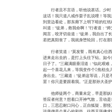
行者且不言语，听他说甚话。少时，绽
这话！我只道八戒作耍子乱说哩！等我
到里边看处，那东廊下上明下暗的红纸
叫道：“徒弟，救我命啊！”行者道：“
闻言，咬牙切齿道：“徒弟，我自出了
若把真阳丧了，我就身堕轮回，打在那
行者笑道：“莫发誓，既有真心往西天
进来走出去的，是打上头往下钻。如今
日子了。”三藏满眼垂泪道：“似此艰难
起一个喜花儿来，等我变作个焦栝虫
身出去。”三藏道：“徒弟这等说，只是
罢！你只是要跟着我。”正是那孙大圣
他师徒两个，商量未定，早是那妖精安
答应者何意？想着口开神气散，舌动是
口，三思忍耐口问心，正自狐疑，那怪又
说唐僧是个真心的和尚，往西天拜佛求