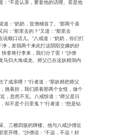
道：“不是认亲，要套他的话哩。若是他
道：“奶奶，贫僧稽首了。”那两个喜
又问：“那里去的？”又道：“那里去
会说顺口话儿。”八戒道：“奶奶，你们打
干净，差我两个来此打这阴阳交媾的好
，快拿将行李来，我们分了罢！”沙僧
白龙马归大海成龙。师父已在这妖精洞内
了成亲哩！”行者道：“那妖精把师父
马，挑着担，我们跟着那两个女怪，做个
近，忽然不见。八戒惊道：“师父是日
，却不是个日里鬼？”行者道：“想是钻
采、三檐四簇的牌楼。他与八戒沙僧近
那里开哩。”沙僧说：“不远，不远！好