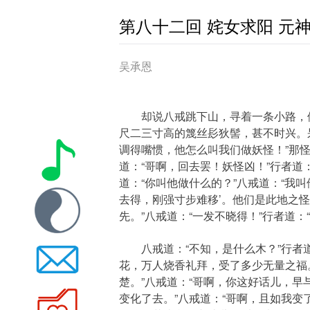
第八十二回 姹女求阳 元
吴承恩
却说八戒跳下山，寻着一条小路，依
尺二三寸高的篾丝髟狄髻，甚不时兴。
调得嘴惯，他怎么叫我们做妖怪！”那
道：“哥啊，回去罢！妖怪凶！”行者道
道：“你叫他做什么的？”八戒道：“我叫
去得，刚强寸步难移’。他们是此地之
先。”八戒道：“一发不晓得！”行者道
八戒道：“不知，是什么木？”行者道
花，万人烧香礼拜，受了多少无量之福
楚。”八戒道：“哥啊，你这好话儿，早
变化了去。”八戒道：“哥啊，且如我变