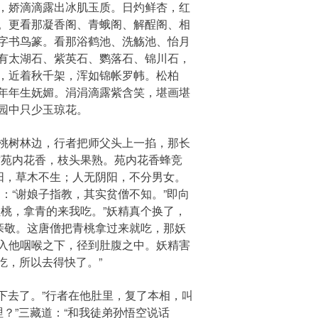
，娇滴滴露出冰肌玉质。日灼鲜杏，红
。更看那凝香阁、青蛾阁、解酲阁、相
字书鸟篆。看那浴鹤池、洗觞池、怡月
有太湖石、紫英石、鹦落石、锦川石，
，近着秋千架，浑如锦帐罗帏。松柏
年年生妩媚。涓涓滴露紫含笑，堪画堪
园中只少玉琼花。
桃树林边，行者把师父头上一掐，那长
这苑内花香，枝头果熟。苑内花香蜂竞
阳，草木不生；人无阴阳，不分男女。
：“谢娘子指教，其实贫僧不知。”即向
桃，拿青的来我吃。”妖精真个换了，
亲敬。这唐僧把青桃拿过来就吃，那妖
入他咽喉之下，径到肚腹之中。妖精害
吃，所以去得快了。”
下去了。”行者在他肚里，复了本相，叫
哩？”三藏道：“和我徒弟孙悟空说话