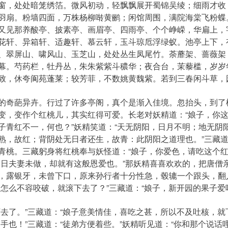
，处处暗笼绣箔。微风初动，轻飘飘展开蜀锦吴绫；细雨才收
羽扇。粉墙四面，万株杨柳啭黄鹂；闲馆周围，满院海棠飞粉蝶
又见那养酸亭、披素亭、画眉亭、四雨亭、个个峥嵘，华扁上，
花轩、异箱轩、适趣轩、慕云轩，玉斗琼卮浮绿蚁。池亭上下，
、翠屏山、啸风山、玉芝山，处处丛生凤尾竹。荼蘼架、蔷薇架
幕。芍药栏，牡丹丛，朱朱紫紫斗穠华；夜合台，茉藜槛，岁岁
致，休夸阆苑蓬莱；较芳菲，不数姚黄魏紫。若到三春闲斗草，
奇葩异卉。行过了许多亭阁，真个是渐入佳境。忽抬头，到了
变，变作个红桃儿，其实红得可爱。长老对妖精道：“娘子，你
子青红不一，何也？”妖精笑道：“天无阴阳，日月不明；地无阴
熟，故红；背阴处无日者还生，故青：此阴阳之道理也。”三藏道
青桃。三藏躬身将红桃奉与妖怪道：“娘子，你爱色，请吃这个红
一日夫妻未做，却就有这般恩爱也。”那妖精喜喜欢欢的，把唐僧
，露银牙，未曾下口，原来孙行者十分性急，毂辘一个跟头，翻
怎么不容咬破，就滚下去了？”三藏道：“娘子，新开园的果子爱
了。”三藏道：“娘子意美情佳，喜吃之甚，所以不及吐核，就
手也！”三藏道：“徒弟方便着些。”妖精听见道：“你和那个说话