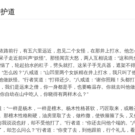
神护道
路前行，有五六里远近，忽见二个女怪，在那井上打水。他怎
呆子走近前叫声“妖怪”。那怪闻言大怒，两人互相说道：“这和
怪恼了，轮起抬水的杠子，劈头就打。这呆子手无兵器，遮架不
：“怎么凶？”八戒道：“山凹里两个女妖精在井上打水，我只叫了
他做妖怪。”行者笑道：“打得还少。”八戒道：“谢你照顾！头都打
怪，我们是远来之僧，你一身都是手，也要略温存。你就去叫他
：“你自幼在山中吃人，你晓得有两样木么？”
：“一样是杨木，一样是檀木。杨木性格甚软，巧匠取来，或雕
。那檀木性格刚硬，油房里取了去，做柞撒，使铁箍箍了头，又
与我说说也好，却不受他打了。”行者道：“你还去问他个端的。”八
了，却怎么问么？”行者道：“你变了去，到他跟前，行个礼儿，