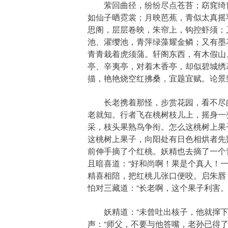
萦回曲径，纷纷尽点苍苔；窈窕绮窗
如仙子晒霓裳；月映芭蕉，青似太真摇
思阁，层层卷映，朱帘上，钩控虾须；
池、濯缨池，青萍绿藻耀金鳞；又有墨
青青栽着虎须蒲。轩阁东西，有木假山
亭、辛夷亭，对着木香亭，却似碧城绣
描，艳艳烧空红拂桑，宜题宜赋。论景
长老携着那怪，步赏花园，看不尽的
老就知。行者飞在桃树枝儿上，摇身一
采，枝头果熟鸟争衔。怎么这桃树上果
这桃树上果子，向阳处有日色相烘者先
前伸手摘了个红桃。妖精也去摘了一个
且暗喜道：“好和尚啊！果是个真人！
精喜相陪，把红桃儿张口便咬。启朱唇
怕对三藏道：“长老啊，这个果子利害。
妖精道：“未曾吐出核子，他就撺下去
声：“师父，不要与他答嘴，老孙已得了