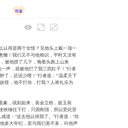
么认得是两个女怪？见他头上戴一顶一
尚惫懒！我们又不与他相识，平时又没有
得，被他捞了几下，侮着头跑上山来
他一声，就被他打了我三四杠子！”行者
肿了，还说少哩！”行者道：“‘温柔天下
做妖怪，他不打你，打我？人将礼乐为
圣象，或刻如来，装金立粉，嵌玉装
使铁锤往下打，只因刚强，所以受此苦
戒道：“这去他认得我了。”行者道：“你
看他多大年纪，若与我们差不多，叫他声