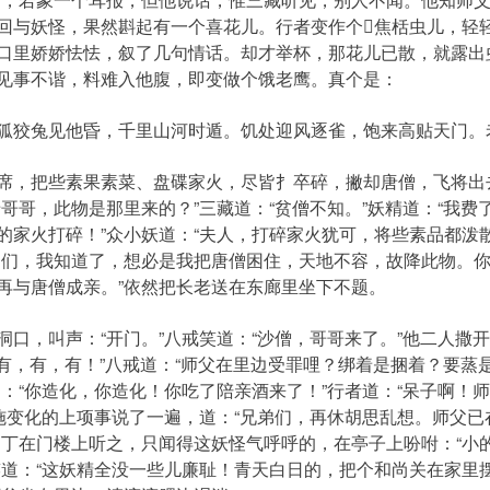
回与妖怪，果然斟起有一个喜花儿。行者变作个焦栝虫儿，轻
口里娇娇怯怯，叙了几句情话。却才举杯，那花儿已散，就露出
见事不谐，料难入他腹，即变做个饿老鹰。真个是：
狡兔见他昏，千里山河时遁。饥处迎风逐雀，饱来高贴天门。
，把些素果素菜、盘碟家火，尽皆扌卒碎，撇却唐僧，飞将出
哥哥，此物是那里来的？”三藏道：“贫僧不知。”妖精道：“我
的家火打碎！”众小妖道：“夫人，打碎家火犹可，将些素品都泼
的们，我知道了，想必是我把唐僧困住，天地不容，故降此物。
再与唐僧成亲。”依然把长老送在东廊里坐下不题。
，叫声：“开门。”八戒笑道：“沙僧，哥哥来了。”他二人撒
“有，有，有！”八戒道：“师父在里边受罪哩？绑着是捆着？要蒸
：“你造化，你造化！你吃了陪亲酒来了！”行者道：“呆子啊！
僧施变化的上项事说了一遍，道：“兄弟们，再休胡思乱想。师父
，丁在门楼上听之，只闻得这妖怪气呼呼的，在亭子上吩咐：“小
笑道：“这妖精全没一些儿廉耻！青天白日的，把个和尚关在家里