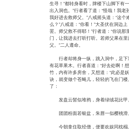
生寻！”都转身看时，牌楼下山脚下有
出入洞也。”行者看了道：“怪哉！我
我好进去救师父。”八戒摇头道：“这个
么？”八戒道：“你看！”大圣伏在洞边
罢。师父救不得耶！”行者道：“你说
门，让我进去打听打听。若师父果在里
父。”二人遵命。
行者却将身一纵，跳入洞中，足下彩
有花草果木。行者喜道：“好去处啊！
竹，内有许多房舍，又想道：“此必是
诀，就变做个苍蝇儿，轻轻的飞在门楼
了：
发盘云髻似堆鸦，身着绿绒花比甲。
团团粉面若银盆，朱唇一似樱桃滑。
今朝拿住取经僧，便要欢娱同枕榻