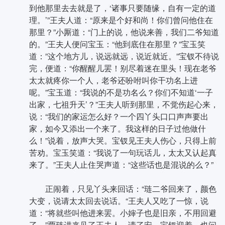
到他那里去去就是了，‘诸事只要随缘，自有一定的道
理。’”王夫人道：“原来是个好和尚！你们曾问他住在
那里？”小厮道：“门上的说，他说来善，我们二爷知道
的。”王夫人便问宝玉：“他到底住在那里？”宝玉笑
道：”这个地方儿，说远就远，说近就近。”宝钗不待说
完，便道：“你醒醒儿罢！别尽着迷在里头！现在老爷
太太就疼你一个人，老爷还吩咐叫你干功名上进
呢。”宝玉道：“我说的不是功名么？你们不知道‘一子
出家，七祖升天’？”王夫人听到那里，不觉伤起心来，
说：“我们的家运怎么好？一个四丫头口口声声要出
家，如今又添出一个来了。我这样的日子过他做什
么！”说着，放声大哭。宝钗见王夫人伤心，只得上前
苦劝。宝玉笑道：“我说了一句玩话儿，太太又认起真
来了。”王夫人止住哭声道：“这些话也是混说的么？”
正闹着，只见丫头来回话：“琏二爷回来了，颜色
大变，说请太太回去说话。“王夫人又吃了一惊，说
道：“将就些叫他进来罢。小婶子也是旧亲，不用回避
了。”贾琏进来见了王夫人，请了安。宝钗迎着，也问