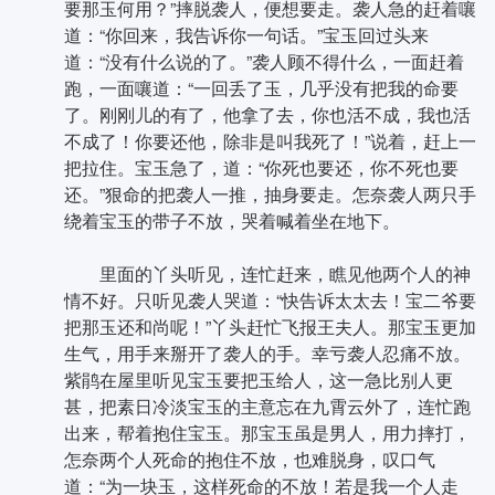
要那玉何用？”摔脱袭人，便想要走。袭人急的赶着嚷
道：“你回来，我告诉你一句话。”宝玉回过头来
道：“没有什么说的了。”袭人顾不得什么，一面赶着
跑，一面嚷道：“一回丢了玉，几乎没有把我的命要
了。刚刚儿的有了，他拿了去，你也活不成，我也活
不成了！你要还他，除非是叫我死了！”说着，赶上一
把拉住。宝玉急了，道：“你死也要还，你不死也要
还。”狠命的把袭人一推，抽身要走。怎奈袭人两只手
绕着宝玉的带子不放，哭着喊着坐在地下。
里面的丫头听见，连忙赶来，瞧见他两个人的神
情不好。只听见袭人哭道：“快告诉太太去！宝二爷要
把那玉还和尚呢！”丫头赶忙飞报王夫人。那宝玉更加
生气，用手来掰开了袭人的手。幸亏袭人忍痛不放。
紫鹃在屋里听见宝玉要把玉给人，这一急比别人更
甚，把素日冷淡宝玉的主意忘在九霄云外了，连忙跑
出来，帮着抱住宝玉。那宝玉虽是男人，用力摔打，
怎奈两个人死命的抱住不放，也难脱身，叹口气
道：“为一块玉，这样死命的不放！若是我一个人走