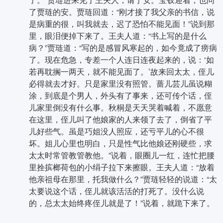
了贾琏的安。贾琏回道：“刚才接了我父亲的书信，说
是病重的很，叫我就去，迟了恐怕不能见面！”说到那
里，眼泪便掉下来了。王夫人道：“书上写的是什么
病？”贾琏道：“写的是感冒风寒起的，如今竟成了痨病
了。现在危急，专差一个人连日连夜起来的，说：‘如
若再耽搁一两天，就不能见面了。’故来回太太，侄儿
必得就去才好。只是家里没有照管。蔷儿芸儿虽说糊
涂，到底是个男人，外头有了事来，还可传个话，侄
儿家里倒没有什么事。秋桐是天天哭着喊着，不愿意
在这里，侄儿叫了他娘家的人来领了去了，倒省了平
儿好些气。虽是巧姐没人照应，还亏平儿的心不很
坏。姐儿心里也明白，只是性气比他娘还刚硬些，求
太太时常管教管教他。”说着，眼圈儿一红，连忙把腰
里拴摈榔荷包的小绢子拉下来擦眼。王夫人道：“放着
他亲祖母在那里，托我做什么？”贾琏轻轻的说道：“太
太要说这个话，侄儿就该活活的打死了。没什么说
的，总太太始终疼侄儿就是了！”说着，就跪下来了。