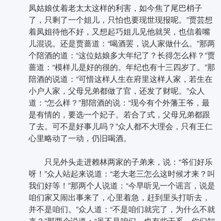
凤姑娘仗着老太太这样的利害，如今焦了尾巴梢子
了，只剩了一个姐儿，只怕也要现世现报呢。”贾芸想
着凤姐待他不好，又想起巧姐儿见他就哭，也信着嘴
儿混说。还是贾蔷道：“喝酒罢，说人家做什么。”那两
个陪酒的道：“这位姑娘多大年纪了？长得怎么样？”贾
蔷道：“模样儿是好的很的。年纪也有十三四岁了。”那
陪酒的说道：“可惜这样人生在府里这样人家，若生在
小户人家，父母兄弟都做了官，还发了财呢。”众人
道：“怎么样？”那陪酒的说：“现今有个外藩王爷，最
是有情的，要选一个妃子。若合了式，父母兄弟都跟
了去。可不是好事儿吗？”众人都不大理会，只有王仁
心里略动了一动，仍旧喝酒。
只见外头走进赖林两家的子弟来，说：“爷们好乐
呀！”众人站起来说道：“老大老三怎么这时候才来？叫
我们好等！”那两个人说道：“今早听见一个谣言，说是
咱们家又闹出事来了，心里着急，赶到里头打听去，
并不是咱们。”众人道：“不是咱们就完了，为什么不就
来？”那两个说道：“虽不是咱们，也有些干系。你们知