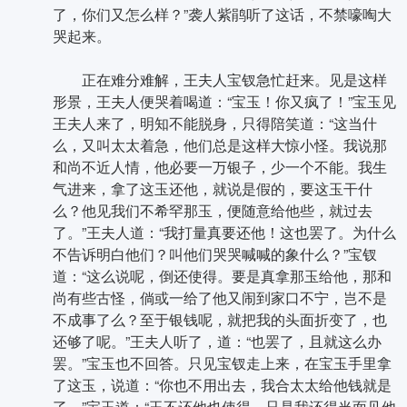
了，你们又怎么样？”袭人紫鹃听了这话，不禁嚎啕大
哭起来。
正在难分难解，王夫人宝钗急忙赶来。见是这样
形景，王夫人便哭着喝道：“宝玉！你又疯了！”宝玉见
王夫人来了，明知不能脱身，只得陪笑道：“这当什
么，又叫太太着急，他们总是这样大惊小怪。我说那
和尚不近人情，他必要一万银子，少一个不能。我生
气进来，拿了这玉还他，就说是假的，要这玉干什
么？他见我们不希罕那玉，便随意给他些，就过去
了。”王夫人道：“我打量真要还他！这也罢了。为什么
不告诉明白他们？叫他们哭哭喊喊的象什么？”宝钗
道：“这么说呢，倒还使得。要是真拿那玉给他，那和
尚有些古怪，倘或一给了他又闹到家口不宁，岂不是
不成事了么？至于银钱呢，就把我的头面折变了，也
还够了呢。”王夫人听了，道：“也罢了，且就这么办
罢。”宝玉也不回答。只见宝钗走上来，在宝玉手里拿
了这玉，说道：“你也不用出去，我合太太给他钱就是
了。”宝玉道：“玉不还他也使得，只是我还得当面见他