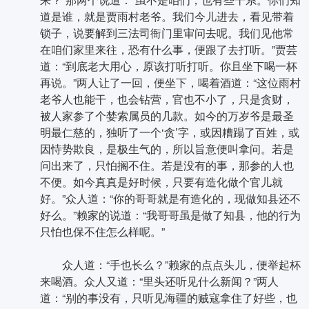
道是谁，就是贾雨村老爷。我们今儿进去，看见带着
锁子，说要解到三法司衙门里审问去呢。我们见他常
在咱们家里来往，恐有什么事，便跟了去打听。”贾芸
道：“到底老大用心，原该打听打听。你且坐下喝一杯
再说。”两人让了一回，便坐下，喝着酒道：“这位雨村
老爷人也能干，也会钻营，官也不小了，只是贪财，
被人家参了个婪索属员的几款。如今的万岁爷是最圣
明最仁慈的，独听了一个‘贪’字，或因糟蹋了百姓，或
因恃势欺良，是极生气的，所以旨意便叫拿问。若是
问出来了，只怕搁不住。若是没有的事，那参的人也
不便。如今真真是好时候，只要有造化做个官儿就
好。”众人道：“你的哥哥就是有造化的，现做知县还不
好么。”赖家的说道：“我哥哥虽是做了知县，他的行为
只怕也保不住怎么样呢。”
众人道：“手也长么？”赖家的点点头儿，便举起杯
来喝酒。众人又道：“里头还听见什么新闻？”两人
道：“别的事没有，只听见海疆的贼寇拿住了好些，也