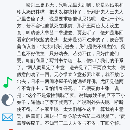
赌到三更多天，只听见里头乱嚷，说是四姑娘和
珍大奶奶拌嘴，把头发都绞掉了，赶到邢夫人王夫人
那里去磕了头，说是要求容他做尼姑呢，送他一个地
方，若不容他他就死在眼前。那邢王两位太太没主
意，叫请蔷大爷芸二爷进去。贾芸听了，便知是那回
看家的时候起的念头，想来是劝不过来的了，便合贾
蔷商议道：“太太叫我们进去，我们是做不得主的。况
且也不好做主，只好劝去。若劝不住，只好由他们
罢。咱们商量了写封书给琏二叔，便卸了我们的干系
了。”两人商量定了主意，进去见了邢王两位太太，便
假意的劝了一回。无奈惜春立意必要出家，就不放他
出去，只求一两间净屋子给他诵经拜佛。尤氏见他两
个不肯作主，又怕惜春寻死，自己便硬做主张，说
是：“这个不是索性我耽了罢。说我做嫂子的容不下小
姑子，逼他出了家了就完了。若说到外头去呢，断断
使不得。若在家里呢，太太们都在这里，算我的主意
罢。叫蔷哥儿写封书子给你珍大爷琏二叔就是了。”贾
蔷等答应了。不知邢王二夫人依与不依，下回分解。