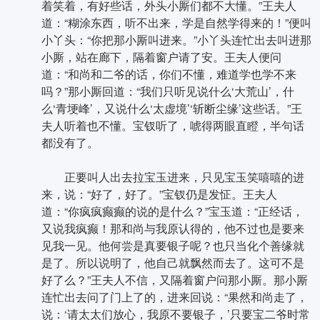
着笑着，有好些话，外头小厮们都不大懂。”王夫人
道：“糊涂东西，听不出来，学是自然学得来的！”便叫
小丫头：“你把那小厮叫进来。”小丫头连忙出去叫进那
小厮，站在廊下，隔着窗户请了安。王夫人便问
道：“和尚和二爷的话，你们不懂，难道学也学不来
吗？”那小厮回道：“我们只听见说什么‘大荒山’，什
么‘青埂峰’，又说什么‘太虚境’‘斩断尘缘’这些话。”王
夫人听着也不懂。宝钗听了，唬得两眼直瞪，半句话
都没有了。
正要叫人出去拉宝玉进来，只见宝玉笑嘻嘻的进
来，说：“好了，好了。”宝钗仍是发怔。王夫人
道：“你疯疯癫癫的说的是什么？”宝玉道：“正经话，
又说我疯癫！那和尚与我原认得的，他不过也是要来
见我一见。他何尝是真要银子呢？也只当化个善缘就
是了。所以说明了，他自己就飘然而去了。这可不是
好了么？”王夫人不信，又隔着窗户问那小厮。那小厮
连忙出去问了门上了的，进来回说：“果然和尚走了，
说：‘请太太们放心，我原不要银子，’只要宝二爷时常