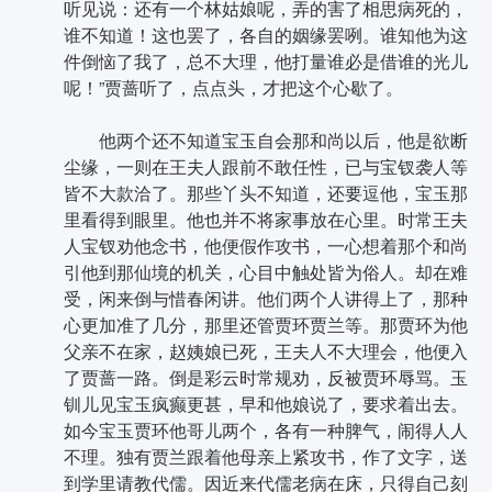
听见说：还有一个林姑娘呢，弄的害了相思病死的，
谁不知道！这也罢了，各自的姻缘罢咧。谁知他为这
件倒恼了我了，总不大理，他打量谁必是借谁的光儿
呢！”贾蔷听了，点点头，才把这个心歇了。
他两个还不知道宝玉自会那和尚以后，他是欲断
尘缘，一则在王夫人跟前不敢任性，已与宝钗袭人等
皆不大款洽了。那些丫头不知道，还要逗他，宝玉那
里看得到眼里。他也并不将家事放在心里。时常王夫
人宝钗劝他念书，他便假作攻书，一心想着那个和尚
引他到那仙境的机关，心目中触处皆为俗人。却在难
受，闲来倒与惜春闲讲。他们两个人讲得上了，那种
心更加准了几分，那里还管贾环贾兰等。那贾环为他
父亲不在家，赵姨娘已死，王夫人不大理会，他便入
了贾蔷一路。倒是彩云时常规劝，反被贾环辱骂。玉
钏儿见宝玉疯癫更甚，早和他娘说了，要求着出去。
如今宝玉贾环他哥儿两个，各有一种脾气，闹得人人
不理。独有贾兰跟着他母亲上紧攻书，作了文字，送
到学里请教代儒。因近来代儒老病在床，只得自己刻