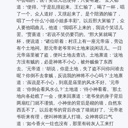
道：“使得。”于是乱搳起来。王仁输了，喝了一杯，唱
了一个。众人道好，又搳起来了。是个陪酒的输了，
唱了一个什么“小姐小姐多丰彩”。以后邢大舅输了，众
人要他唱曲儿，他道：“我唱不上来的，我说个笑话儿
罢。”贾蔷道：“若说不笑仍要罚的。”邢大舅就喝了
杯，便说道：“诸位听着：村庄上有一座元帝庙，旁边
有个土地祠。那元帝老爷常叫土地来说闲话儿。一日
元帝庙里被了盗，便叫土地去查访。土地禀道：‘这地
方没有贼的，必是神将不小心，被外贼偷了东西
去。’元帝道：‘胡说，你是土地，失了盗不问你问谁去
呢？你倒不去拿贼，反说我的神将不小心吗？’土地禀
道：‘虽说是不小心，到底是庙里的风水不好。’元帝
道：‘你倒会看风水么？’土地道：‘待小神看看。’那土
地向各处瞧了一会，便来回禀道：‘老爷坐的身子背后
两扇红门就不谨慎。小神坐的背后是砌的墙，自然东
西丢不了。以后老爷的背后亦改了墙就好了。’元帝老
爷听来有理，便叫神将派人打墙。众神将叹口气
道：‘如今香火一炷也没有，那里有砖灰人工来打