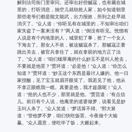
解到法司衙门里审问。还审出好些贼寇，也有藏在城
里的，打听消息，抽空儿就劫抢人家，如今知道朝里
那些老爷们都是能文能武，出力报效，所到之处早就
消灭了。”众人道：“你听见有在城里的，不知审出咱们
家失盗了一案来没有？”两人道：“倒没有听见。恍惚有
人说是有个内地里的人，城里犯了事，抢了一个女人
下海去了。那女人不依，被这贼寇杀了。那贼寇正要
跳出关去，被官兵拿住了，就在拿获的地方正了法
了。”众人道：“咱们栊翠庵的什么妙玉不是叫人抢去，
不要就是他罢？”贾环道：“必是他！”众人道：“你怎么
知道？”贾环道：“妙玉这个东西是最讨人嫌的。他一日
家捏酸，见了宝玉就眉开眼笑了。我若见了他，他从
不拿正眼瞧我一瞧。真要是他，我才趁愿呢！”众人
道：“抢的人也不少，那里就是他。”贾芸道：“有点信
儿。前日有个人说，他庵里的道婆做梦，说看见是妙
玉叫人杀了。”众人笑道：“梦话算不得。”邢大舅
道：“管他梦不梦，咱们快吃饭罢。今夜做个大输
赢。”众人愿意，便吃毕了饭，大赌起来。