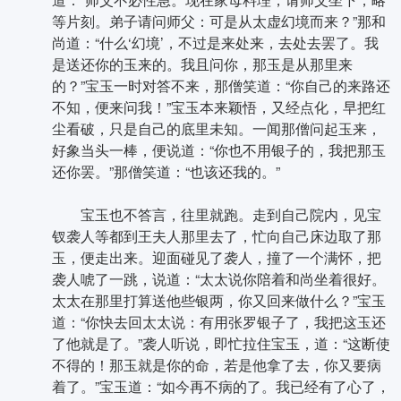
等片刻。弟子请问师父：可是从太虚幻境而来？”那和
尚道：“什么‘幻境’，不过是来处来，去处去罢了。我
是送还你的玉来的。我且问你，那玉是从那里来
的？”宝玉一时对答不来，那僧笑道：“你自己的来路还
不知，便来问我！”宝玉本来颖悟，又经点化，早把红
尘看破，只是自己的底里未知。一闻那僧问起玉来，
好象当头一棒，便说道：“你也不用银子的，我把那玉
还你罢。”那僧笑道：“也该还我的。”
宝玉也不答言，往里就跑。走到自己院内，见宝
钗袭人等都到王夫人那里去了，忙向自己床边取了那
玉，便走出来。迎面碰见了袭人，撞了一个满怀，把
袭人唬了一跳，说道：“太太说你陪着和尚坐着很好。
太太在那里打算送他些银两，你又回来做什么？”宝玉
道：“你快去回太太说：有用张罗银子了，我把这玉还
了他就是了。”袭人听说，即忙拉住宝玉，道：“这断使
不得的！那玉就是你的命，若是他拿了去，你又要病
着了。”宝玉道：“如今再不病的了。我已经有了心了，