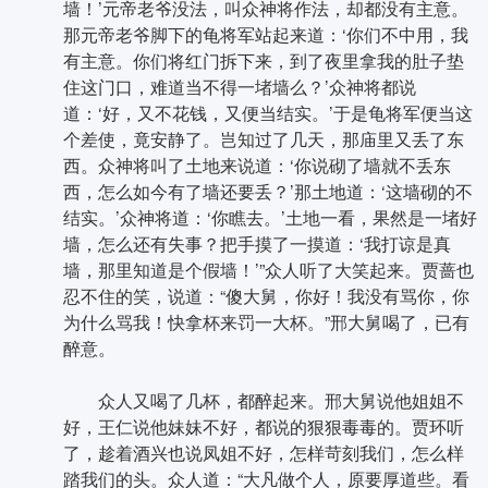
墙！’元帝老爷没法，叫众神将作法，却都没有主意。
那元帝老爷脚下的龟将军站起来道：‘你们不中用，我
有主意。你们将红门拆下来，到了夜里拿我的肚子垫
住这门口，难道当不得一堵墙么？’众神将都说
道：‘好，又不花钱，又便当结实。’于是龟将军便当这
个差使，竟安静了。岂知过了几天，那庙里又丢了东
西。众神将叫了土地来说道：‘你说砌了墙就不丢东
西，怎么如今有了墙还要丢？’那土地道：‘这墙砌的不
结实。’众神将道：‘你瞧去。’土地一看，果然是一堵好
墙，怎么还有失事？把手摸了一摸道：‘我打谅是真
墙，那里知道是个假墙！’”众人听了大笑起来。贾蔷也
忍不住的笑，说道：“傻大舅，你好！我没有骂你，你
为什么骂我！快拿杯来罚一大杯。”邢大舅喝了，已有
醉意。
众人又喝了几杯，都醉起来。邢大舅说他姐姐不
好，王仁说他妹妹不好，都说的狠狠毒毒的。贾环听
了，趁着酒兴也说凤姐不好，怎样苛刻我们，怎么样
踏我们的头。众人道：“大凡做个人，原要厚道些。看