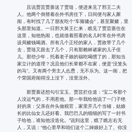
且说贾芸贾蔷送了贾琏，便进来见了邢王二夫
人。他两个倒替着在外书房住下，日间便与家人厮
闹，有时找了几了朋友吃个“车箍辘会”，甚至聚赌，里
头那里知道。一日邢大舅王仁来，瞧见了贾芸蔷住在
这里，知他热闹，也就借着照看的名儿时常在外书房
设局赌钱喝酒。所有几个正经的家人，贾政带了几个
去，贾琏又跟去了几个，只有那赖林诸家的儿子侄
儿。那些少年，托着老子娘的福吃喝惯了的，那知当
家立计的道理？况且他们长辈都不在家，便是“没笼头
的马”。又有两个旁主人怂恿，无不乐为。这一闹，把
个荣国府闹得没上没下，没里没外。
那贾蔷还想勾引宝玉。贾芸拦住道：“宝二爷那个
人没运气的，不用惹他。那一年我给他说了一门子绝
好的亲：父亲在外头做税官，家里开几个当铺，姑娘
长的比仙女儿还好看。我巴巴儿的细细的写了一封书
子给他，谁知他没造化。”说到这里，瞧了瞧左右无
人，又说：“他心里早和咱们这个二婶娘好上了。你没