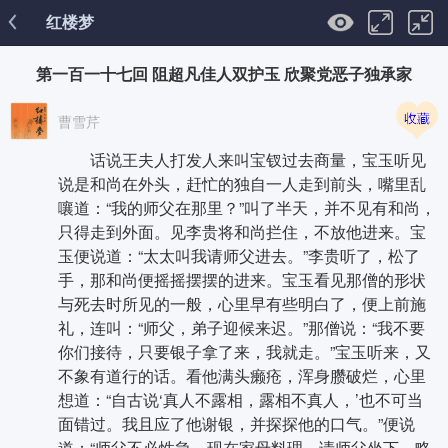
红楼梦
第一百一十七回 阻超凡佳人双护玉 欣聚党恶子独承家
曹雪芹
话说王夫人打发人来叫宝钗过去商量，宝玉听见
说是和尚在外头，赶忙的独自一人走到前头，嘴里乱
嚷道：“我的师父在那里？”叫了半天，并不见有和尚，
只得走到外面。见李贵将和尚拦住，不放他进来。宝
玉便说道：“太太叫我请师父进去。”李贵听了，松了
手，那和尚便摇摇摆摆的进来。宝玉看见那僧的形状
与死去时所见的一般，心里早有些明白了，便上前施
礼，连叫：“师父，弟子迎候来迟。”那僧说：“我不要
你们接待，只要银子拿了来，我就走。”宝玉听来，又
不象有道行的话。看他满头癞疮，浑身臜破烂，心里
想道：“自古说‘真人不露相，露相不真人，’也不可当
面错过。我且应了他谢银，并探探他的口气。”便说
道：“师父不必性急。现在家母料理，请师父坐下，略