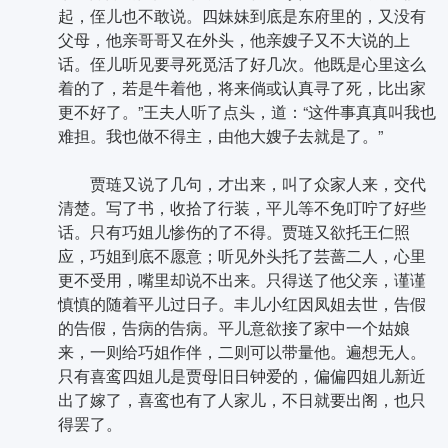
起，侄儿也不敢说。四妹妹到底是东府里的，又没有
父母，他亲哥哥又在外头，他亲嫂子又不大说的上
话。侄儿听见要寻死觅活了好几次。他既是心里这么
着的了，若是牛着他，将来倘或认真寻了死，比出家
更不好了。”王夫人听了点头，道：“这件事真真叫我也
难担。我也做不得主，由他大嫂子去就是了。”
贾琏又说了几句，才出来，叫了众家人来，交代
清楚。写了书，收拾了行装，平儿等不免叮咛了好些
话。只有巧姐儿惨伤的了不得。贾琏又欲托王仁照
应，巧姐到底不愿意；听见外头托了芸蔷二人，心里
更不受用，嘴里却说不出来。只得送了他父亲，谨谨
慎慎的随着平儿过日子。丰儿小红因凤姐去世，告假
的告假，告病的告病。平儿意欲接了家中一个姑娘
来，一则给巧姐作伴，二则可以带量他。遍想无人。
只有喜鸾四姐儿是贾母旧日钟爱的，偏偏四姐儿新近
出了嫁了，喜鸾也有了人家儿，不日就要出阁，也只
得罢了。