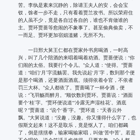
苦。李纨是素来沉静的，除请王夫人的安，会会宝
钗，馀者一步不走，只有看着贾兰攻书。所以荣府住
的人虽不少，竟是各自过各自的，谁也不肯做谁的
主。贾环贾蔷等愈闹的不象事了。甚至偷典偷卖，不
一而足。贾环更加宿娼滥赌，无所不为。
一日邢大舅王仁都在贾家外书房喝酒，一时高
兴，叫了几个陪酒的来唱着喝着劝酒。贾蔷便说：“你
们闹的太俗。我要行个令儿。”众人道：“使得。”贾蔷
道：“咱们‘月’字流觞罢。我先说起‘月’字，数到那个便
是那个喝酒，还要酒面酒底。须得依着令官，不依者
罚三大杯。”众人都依了。贾蔷喝了一杯令酒，便
说：“飞羽觞而醉月。”顺饮数到贾环。贾蔷说：“酒面
要个‘桂’字。”贾环便说道“‘冷露无声湿桂花’。酒底
呢？”贾蔷道：“说个‘香’字。”贾环道：“天香云外
飘。”大舅说道：“没趣，没趣。你又懂得什么字了，也
假斯文起来！这不是取乐，竟是怄人了。咱们都蠲
了，倒是搳搳拳，输家喝输家唱，叫做‘苦中苦’。若是
不会唱的，说个笑话儿也使得，只要有趣。”众人都