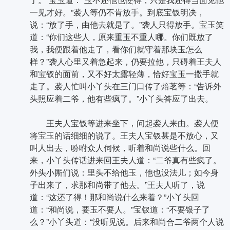
一见才好。”袭人等仍不肯放手。到底宝钗明决，
说：“放了手，由他去就是了。”袭人只得放手。宝玉笑
道：“你们这些人，原来重玉不重人哪。你们既放了
我，我便跟着他走了，看你们就守着那块玉怎么
样？”袭人心里又着急起来，仍要拉他，只碍着王夫人
和宝钗的面前，又不好太露轻薄，恰好宝玉一撒手就
走了。袭人忙叫小丫头在三门口传了焙茗等：“告诉外
头照应着二爷，他有些疯了。”小丫头答应了出去。
王夫人宝钗等进来坐下，问起袭人来由。袭人便
将宝玉的话细细的说了。王夫人宝钗甚是不放心，又
叫人出去，吩咐众人伺候，听着和尚说些什么。回
来，小丫头传话进来回王夫人道：“二爷真有些疯了。
外头小厮们说：里头不给他玉，他也没法儿；如今身
子出来了，求那和尚带了他去。”王夫人听了，说
道：“这还了得！那和尚说什么来着？”小丫头回
道：“和尚说，要玉不要人。”宝钗道：“不要银子了
么？”小丫头道：“没听见说。后来和尚合二爷两个人说