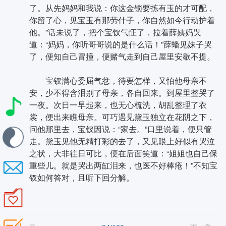
了。从先妈妈和我说：你这金锁要拣有玉的才可配，
你留了心，见宝玉有那劳什子，你自然如今行动护着
他。”话未说了，把个宝钗气怔了，拉着薛姨妈哭
道：“妈妈，你听哥哥说的是什么话！”薛蟠见妹子哭
了，便知自己冒撞，便赌气走到自己屋里安歇不提。
宝钗满心委屈气忿，待要怎样，又怕他母亲不
安，少不得含泪别了母亲，各自回来。到屋里整哭了
一夜。次日一早起来，也无心梳洗，胡乱整理了衣
裳，便出来瞧母亲。可巧遇见黛玉独立在花阴之下，
问他那里去，宝钗因说：“家去。”口里说着，便只管
走。黛玉见他无精打彩的去了，又见眼上好似有哭泣
之状，大非往日可比，便在后面笑道：“姐姐也自己保
重些儿。就是哭出两缸泪来，也医不好棒疮！”不知宝
钗如何答对，且听下回分解。