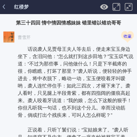
红楼梦
第三十四回 情中情因情感妹妹 错里错以错劝哥哥
曹雪芹
话说袭人见贾母王夫人等去后，便走来宝玉身边
坐下，含泪问他：“怎么就打到这步田地？”宝玉叹气说
道：“不过为那些事，问他做什么！只是下半截疼的
很，你瞧瞧，打坏了那里？”袭人听说，便轻轻的伸手
进去，将中衣脱下，略动一动，宝玉便咬着牙叫嗳
哟，袭人连忙停住手：如此三四次，才褪下来了。袭
人看时，只见腿上半段青紫，都有四指阔的僵痕高起
来。袭人咬着牙说道：“我的娘，怎么下这般的狠手！
你但凡听我一句话，也不到这个分儿。幸而没动筋
骨，倘或打出个残疾来，可叫人怎么样呢？”
正说着，只听丫鬟们说：“宝姑娘来了。”袭人听
见，知道穿不及中衣，便拿了一床夹纱被替宝玉盖