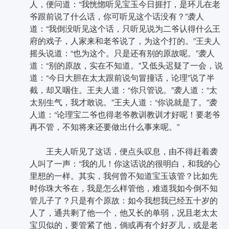
人，便问道：“我恍惚听见宝玉今日捱打，是环儿在老
爷跟前说了什么话，你可听见这个话没有？”袭人
道：“我倒没听见这个话，只听见说为二爷认得什么王
府的戏子，人家来和老爷说了，为这个打的。”王夫人
摇头说道：“也为这个。只是还有别的原故呢。”袭人
道：“别的原故，实在不知道。”又低头迟疑了一会，说
道：“今日大胆在太太跟前说句冒撞话，论理”说了半
截，却又咽住。王夫人道：“你只管说。”袭人道：“太
太别生气，我才敢说。”王夫人道：“你说就是了。”袭
人道：“论理宝二爷也得老爷教训教训才好呢！要老爷
再不管，不知将来还要做出什么事来呢。”
王夫人听见了这话，便点头叹息，由不得赶着袭
人叫了一声：“我的儿！你这话说的很明白，和我的心
里想的一样。其实，我何曾不知道宝玉该管？比如先
时你珠大爷在，我是怎么样管他，难道我如今倒不知
管儿子了？只是有个原故：如今我想我已经五十岁的
人了，通共剩了他一个，他又长的单弱，况且老太太
宝贝似的，要管紧了他，倘或再有个好歹儿，或是老