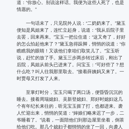
道：“你放心。别说这样话。我便为这些人死了，也是
情愿的。”
一句话未了，只见院外人说：“二奶奶来了。”黛玉
便知是凤姐来了，连忙立起身，说道：“我从后院子里
去罢，回来再来。”宝玉一把位住道：“这又奇了，好好
的怎么怕起他来了？”黛玉急得跺脚，悄悄的说道：“你
瞧瞧我的眼睛！又该他们拿咱们取笑儿了。”宝玉听
说，赶忙的放了手。黛玉三步两步转过床后，刚出了
后院，凤姐从前头已进来了。问宝玉：“可好些了？想
什么吃？叫人往我那里取去。”接着薛姨妈又来了。一
时贾母又打发了人来。
至掌灯时分，宝玉只喝了两口汤，便昏昏沉沉的
睡去。接着周瑞媳妇、吴新登媳妇、郑好时媳妇这几
个有年纪长来往的，听见宝玉捱了打，也都进来。袭
人忙迎出来，悄悄的笑道：“婶娘们略来迟了一步，二
爷睡着了。”说着，一面陪他们到那边屋里坐着，倒茶
给他们吃。那几个媳妇子都悄悄的坐了一回，向袭人