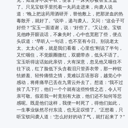
了。只见宝钗手里托着一丸药走进来，向袭人说
道：“晚上把这药用酒研开，替他敷上，把那淤血的热
毒散开，就好了。”说毕，递与袭人。又问：“这会子可
好些？”宝玉一面道谢，说：“好些了。”又让坐。宝钗
见他睁开眼说话，不象先时，心中也宽慰了些，便点
头叹道：“早听人一句话，也不至有今日。别说老太
太、太太心疼，就是我们看着，心里也”刚说了半句，
又忙咽住，不觉眼圈微红，双腮带赤，低头不语了。
宝玉听得这话如此亲切，大有深意，忽见他又咽住不
往下说，红了脸低下头含着泪只管弄衣带，那一种软
怯娇羞、轻怜痛惜之情，竟难以言语形容，越觉心中
感动，将疼痛早已丢在九霄云外去了。想道：“我不过
挨了几下打，他们一个个就有这些怜惜之态，令人可
亲可敬。假若我一时竟别有大故，他们还不知何等悲
感呢。既是他们这样，我便一时死了，得他们如此，
一生事业纵然尽付东流，也无足叹惜了。”正想着，只
听宝钗问袭人道：“怎么好好的动了气，就打起来了？”