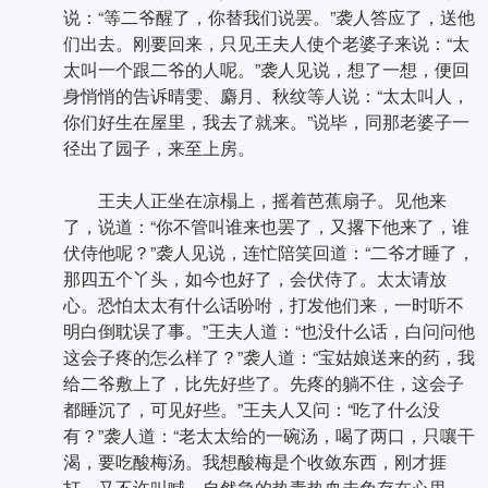
说：“等二爷醒了，你替我们说罢。”袭人答应了，送他
们出去。刚要回来，只见王夫人使个老婆子来说：“太
太叫一个跟二爷的人呢。”袭人见说，想了一想，便回
身悄悄的告诉晴雯、麝月、秋纹等人说：“太太叫人，
你们好生在屋里，我去了就来。”说毕，同那老婆子一
径出了园子，来至上房。
王夫人正坐在凉榻上，摇着芭蕉扇子。见他来
了，说道：“你不管叫谁来也罢了，又撂下他来了，谁
伏侍他呢？”袭人见说，连忙陪笑回道：“二爷才睡了，
那四五个丫头，如今也好了，会伏侍了。太太请放
心。恐怕太太有什么话吩咐，打发他们来，一时听不
明白倒耽误了事。”王夫人道：“也没什么话，白问问他
这会子疼的怎么样了？”袭人道：“宝姑娘送来的药，我
给二爷敷上了，比先好些了。先疼的躺不住，这会子
都睡沉了，可见好些。”王夫人又问：“吃了什么没
有？”袭人道：“老太太给的一碗汤，喝了两口，只嚷干
渴，要吃酸梅汤。我想酸梅是个收敛东西，刚才捱
打，又不许叫喊，自然急的热毒热血未免存在心里。