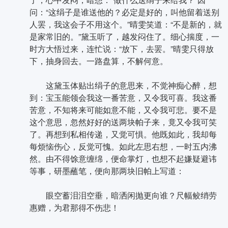
问：“这绢子是谁送他的？必定是好的，叫他留着送别
人罢，我这会子不用这个。”晴雯笑道：“不是新的，就
是家常旧的。”黛玉听了，越发闷住了。细心揣度，一
时方大悟过来，连忙说：“放下，去罢。”晴雯只得放
下，抽身回去。一路盘算，不解何意。
这黛玉体贴出绢子的意思来，不觉神痴心醉，想
到：宝玉能领会我这一番苦意，又令我可喜。我这番
苦意，不知将来可能如意不能，又令我可悲。要不是
这个意思，忽然好好的送两块帕子来，竟又令我可笑
了。再想到私相传递，又觉可惧。他既如此，我却每
每烦恼伤心，反觉可愧。如此左思右想，一时五内沸
然。由不得馀意缠绵，便命掌灯，也想不起嫌疑避讳
等事，研墨蘸笔，便向那两块旧帕上写道：
眼空蓄泪泪空垂，暗洒闲抛更向谁？尺幅鲛绡劳
惠赠，为君那得不伤悲！