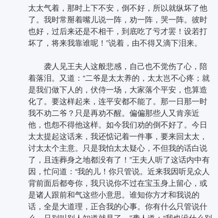
太太气着，那时上下不安，倒不好，所以就纵坏了他
了。我时常掰着嘴儿说一阵，劝一阵，哭一阵。彼时
也好，过后来还是不相干，到底吃了亏才罢！设若打
坏了，将来我靠谁呢！”说着，由不得又滴下泪来。
袭人见王夫人这般悲感，自己也不觉伤了心，陪
着落泪。又道：“二爷是太太养的，太太岂不心疼；就
是我们做下人的，伏侍一场，大家落个平安，也算造
化了。要这样起来，连平安都不能了。那一日那一时
我不劝二爷？只是再劝不醒。偏偏那些人又肯亲近
他，也怨不得他这样。如今我们劝的倒不好了。今日
太太提起这话来，我还惦记着一件事，要来回太太，
讨太太个主意。只是我怕太太疑心，不但我的话白说
了，且连葬身之地都没有了！”王夫人听了这话内中有
因，忙问道：“我的儿！你只管说。近来我因听见众人
背前面后都夸你，我只说你不过在宝玉身上留心，或
是诸人跟前和气这些小意思。谁知你方才和我说的
话，全是大道理，正合我的心事。你有什么只管说什
么，只别叫别人知道就是了。”袭人道：“我也没什么别