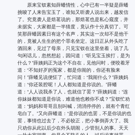
原来宝钗素知薛蟠情性，心中已有一半疑是薛蟠
挑唆了人来告宝玉了，谁知又听袭人说出来，越发信
了。究竟袭人是焙茗说的，那焙茗也是私心窥度，并
未据实，大家都是一半猜度，竟认作十分真切了。可
笑那薛蟠因素日有这个名声，其实这一次却不是他干
的，竟被人生生的把个罪名坐定。这日正从外头吃了
酒回来，见过了母亲，只见宝钗在这里坐着，说了几
句闲话儿，忽然想起，因问道：“听见宝玉挨打，是为
什么？”薛姨妈正为这个不自在，见他问时，便咬着牙
道：“不知好歹的冤家，都是你闹的，你还有脸来
问！”薛蟠见说便怔了，忙问道：“我闹什么？”薛姨妈
道：“你还装腔呢！人人都知道是你说的。”薛蟠
道：“人人说我杀了人，也就信了罢？”薛姨妈道：“连
你妹妹都知道是你说，难道他也赖你不成？”宝钗忙劝
道：“妈妈和哥哥且别叫喊，消消停停的，就有个青红
皂白了。”又向薛蟠道：“是你说的也罢，不是你说的也
罢，事情也过去了，不必较正，把小事倒弄大了。我
只劝你从此以后少在外头胡闹，少管别人的事。天天
一处大家胡逛，你是个不防头的人，过后没事就罢