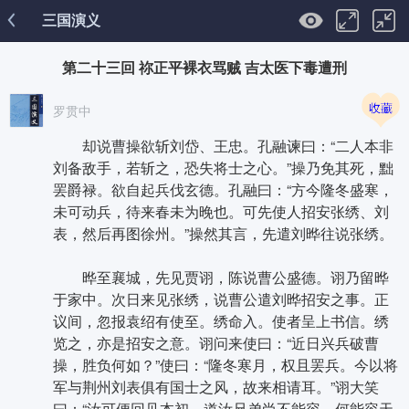
三国演义
第二十三回 祢正平裸衣骂贼 吉太医下毒遭刑
罗贯中
却说曹操欲斩刘岱、王忠。孔融谏曰：“二人本非
刘备敌手，若斩之，恐失将士之心。”操乃免其死，黜
罢爵禄。欲自起兵伐玄德。孔融曰：“方今隆冬盛寒，
未可动兵，待来春未为晚也。可先使人招安张绣、刘
表，然后再图徐州。”操然其言，先遣刘晔往说张绣。
晔至襄城，先见贾诩，陈说曹公盛德。诩乃留晔
于家中。次日来见张绣，说曹公遣刘晔招安之事。正
议间，忽报袁绍有使至。绣命入。使者呈上书信。绣
览之，亦是招安之意。诩问来使曰：“近日兴兵破曹
操，胜负何如？”使曰：“隆冬寒月，权且罢兵。今以将
军与荆州刘表俱有国士之风，故来相请耳。”诩大笑
曰：“汝可便回见本初，道汝兄弟尚不能容，何能容天