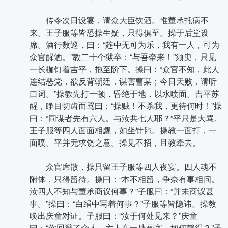
传令次日设宴，请众大臣饮酒。惟董承托病不
来。王子服等皆恐操生疑，只得俱至。操于后堂设
席。酒行数巡，曰：“筵中无可为乐，我有一人，可为
众官醒酒。”教二十个狱卒：“与吾牵来！”须臾，只见
一长枷钉着吉平，拖至阶下。操曰：“众官不知，此人
连结恶党，欲反背朝廷，谋害曹某；今日天败，请听
口词。”操教先打一顿，昏绝于地，以水喷面。吉平苏
醒，睁目切齿而骂曰：“操贼！不杀我，更待何时！”操
曰：“同谋者先有六人。与汝共七人耶？”平只是大骂。
王子服等四人面面相觑，如坐针毡。操教一面打，一
面喷。平并无求饶之意。操见不招，且教牵去。
众官席散，操只留王子服等四人夜宴。四人魂不
附体，只得留待。操曰：“本不相留，争奈有事相问。
汝四人不知与董承商议何事？”子服曰：“并未商议甚
事。”操曰：“白绢中写着何事？”子服等皆隐讳。操教
唤出庆童对证。子服曰：“汝于何处见来？”庆童
曰：“你回避了众人，六人在一处画字，如何赖得？”子