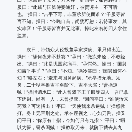
服曰：“此贼与国舅侍妾通奸，被责诬主，不可听
也。”操曰：“吉平下毒，非董承所使而谁？”子服等皆
言不知。操曰：“今晚自首，尚犹可恕：若待事发，其
实难容！”子服等皆言并无此事。操叱左右将四人拿住
监禁。
次日，带领众人径投董承家探病。承只得出迎。
操曰：“缘何夜来不赴宴？”承曰：“微疾未痊，不敢轻
出。”操曰：“此是忧国家病耳。”承愕然。操曰：“国舅
知吉平事乎？”承曰：“不知。”操冷笑曰：“国舅如何不
知？”唤左右：“牵来与国舅起病。”承举措无地。须
臾，二十狱卒推吉平至阶下。吉平大骂：“曹操逆
贼！”操指谓承曰：“此人曾攀下王子服等四人，吾已拿
下廷尉。尚有一人，未曾捉获。”因问平曰：“谁使汝来
药我？可速招出！”平曰：“天使我来杀逆贼！”操怒教
打。身上无容刑之处。承在座视之，心如刀割。操又
问平曰：“你原有十指，今如何只有九指？”平曰：“嚼
以为誓，誓杀国贼！”操教取刀来，就阶下截去其九