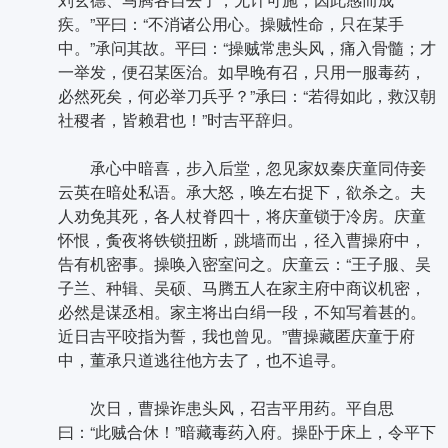
疾。”平曰：“不消诸公用心。操贼性命，只在某手
中。”承问其故。平曰：“操贼常患头风，痛入骨髓；才
一举发，便召某医治。如早晚有召，只用一服毒药，
必然死矣，何必举刀兵乎？”承曰：“若得如此，救汉朝
社稷者，皆赖君也！”时吉平辞归。
承心中暗喜，步入后堂，忽见家奴秦庆童同侍妾
云英在暗处私语。承大怒，唤左右捉下，欲杀之。夫
人劝免其死，各人杖脊四十，将庆童锁于冷房。庆童
怀恨，夤夜将铁锁扭断，跳墙而出，径入曹操府中，
告有机密事。操唤入密室问之。庆童云：“王子服、吴
子兰、种辑、吴硕、马腾五人在家主府中商议机密，
必然是谋丞相。家主将出白绢一段，不知写着甚的。
近日吉平咬指为誓，我也曾见。”曹操藏匿庆童于府
中，董承只道逃往他方去了，也不追寻。
次日，曹操诈患头风，召吉平用药。平自思
曰：“此贼合休！”暗藏毒药入府。操卧于床上，令平下