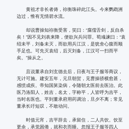
黄祖才非长者俦，祢衡珠碎此江头。今来鹦鹉洲
边过，惟有无情碧水流。
却说曹操知祢衡受害，笑曰：“腐儒舌剑，反自杀
矣！”因不见刘表来降，便欲兴兵问罪。荀彧谏曰：“袁
绍未平，刘备未灭，而欲用兵江汉，是犹舍心腹而顺
手足也。可先灭袁绍，后灭刘备，江汉可一扫而平
矣。”操从之。
且说董承自刘玄德去后，日夜与王子服等商议，
无计可施。建安五年，元旦朝贺，见曹操骄横愈甚，
感愤成疾。帝知国舅染病，令随朝太医前去医治。此
医乃洛阳人，姓吉，名太，字称平，人皆呼为吉平，
当时名医也。平到董承府用药调治，旦夕不离；常见
董承长吁短叹，不敢动问。
时值元宵，吉平辞去，承留住，二人共饮。饮至
更余，承觉困倦，就和衣而睡。忽报王子服等四人