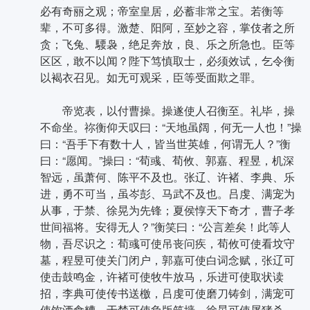
必有奇丽之观；帝室皇居，必蓄非常之宝。若衡等
辈，不可多得。激楚、阳阿，至妙之容，掌伎者之所
贪；飞兔、騕袅，绝足奔放，良、乐之所急也。臣等
区区，敢不以闻？陛下笃慎取士，必须效试，乞令衡
以褐衣召见。如无可观采，臣等受面欺之罪。
帝览表，以付曹操。操遂使人召衡至。礼毕，操
不命坐。祢衡仰天叹曰：“天地虽阔，何无一人也！”操
曰：“吾手下有数十人，皆当世英雄，何谓无人？”衡
曰：“愿闻。”操曰：“荀彧、荀攸、郭嘉、程昱，机深
智远，虽萧何、陈平不及也。张辽、许褚、李典、乐
进，勇不可当，虽岑彭、马武不及也。吕虔、满宠为
从事，于禁、徐晃为先锋；夏侯惇天下奇才，曹子孝
世间福将。安得无人？”衡笑曰：“公言差矣！此等人
物，吾尽识之：荀彧可使吊丧问疾，荀攸可使看坟守
墓，程昱可使关门闭户，郭嘉可使白词念赋，张辽可
使击鼓鸣金，许褚可使牧牛放马，乐进可使取状读
招，李典可使传书送檄，吕虔可使磨刀铸剑，满宠可
使饮酒食糟，于禁可使负版筑墙，徐晃可使屠猪杀