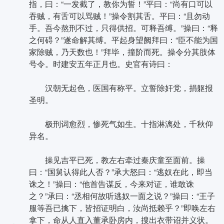
指，曰：“一发截了，教你为誓！”平曰：“尚有口可以
吞贼，有舌可以骂贼！”操令割其舌。平曰：“且勿动
手。吾今熬刑不过，只得供招。可释吾缚。”操曰：“释
之何碍？”遂命解其缚。平起身望阙拜曰：“臣不能为国
家除贼，乃天数也！”拜毕，撞阶而死。操令分其肢体
号令。时建安五年正月也。史官有诗曰：
汉朝无起色，医国有称平。立誓除奸党，捐躯报
圣明。
极刑词愈烈，惨死气如生。十指淋漓处，千秋仰
异名。
操见吉平已死，教左右牵过秦庆童至面前。操
曰：“国舅认得此人否？”承大怒曰：“逃奴在此，即当
诛之！”操曰：“他首告谋反，今来对证，谁敢诛
之？”承曰：“丞相何故听逃奴一面之说？”操曰：“王子
服等吾已擒下，皆招证明白，汝尚抵赖乎？”即唤左右
拿下，命从人直入董承卧房内，搜出衣带诏并义状。