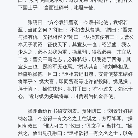
下国士乎！”当面扯碎书，叱退来使。
张绣曰：“方今袁强曹弱；今毁书叱使，袁绍若
至，当如之何？”诩曰：“不如去从曹操。”绣曰：“吾先
与操有仇，安得相容？”诩曰：“从操其便有三：夫曹公
奉天子明诏，征伐天下，其宜从一也；绍强盛，我以
少从之，必不以我为重，操虽弱，得我必喜，其宜从
二也；曹公王霸之志，必释私怨，以明德于四海，其
宜从三也。愿将军无疑焉。”绣从其言，请刘晔相见。
晔盛称操德，且曰：“丞相若记旧怨，安肯使某来结好
将军乎？”绣大喜，即同贾诩等赴许都投降。绣见操，
拜于阶下。操忙扶起，执其手曰：“有小过失，勿记于
心。”遂封绣为扬武将军，封贾诩为执金吾使。
操即命绣作书招安刘表。贾诩进曰：“刘景升好结
纳名流，今必得一有文名之士往说之，方可降耳。”操
问荀攸曰：“谁人可去？”攸曰：“孔文举可当其任。”操
然之。攸出见孔融曰：“丞相欲得一有文名之士，以备