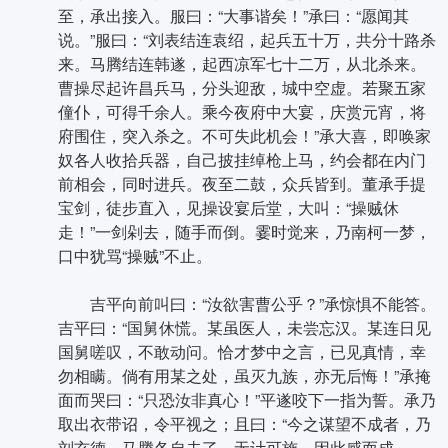
至，承出接入。服曰：“大事谐矣！”承曰：“愿闻其
说。”服曰：“刘表结连袁绍，起兵五十万，共分十路杀
来。马腾结连韩遂，起西凉军七十二万，从北杀来。
曹操尽起许昌兵马，分头迎敌，城中空虚。若聚五家
僮仆，可得千余人。乘今夜府中大宴，庆赏元宵，将
府围住，突入杀之。不可失此机会！”承大喜，即唤家
奴各人收拾兵器，自己披挂绰枪上马，约会都在内门
前相会，同时进兵。夜至二鼓，众兵皆到。董承手提
宝剑，徒步直入，见操设宴后堂，大叫：“操贼休
走！”一剑剁去，随手而倒。霎时觉来，乃南柯一梦，
口中犹骂“操贼”不止。
吉平向前叫曰：“汝欲害曹公乎？”承惊惧不能答。
吉平曰：“国舅休慌。某虽医人，未尝忘汉。某连日见
国舅嗟叹，不敢动问。恰才梦中之言，已见真情，幸
勿相瞒。倘有用某之处，虽灭九族，亦无后悔！”承掩
面而哭曰：“只恐汝非真心！”平遂咬下一指为誓。承乃
取出衣带诏，令平视之；且曰：“今之谋望不成者，乃
刘玄德、马腾各自去了，无计可施，因此感而成