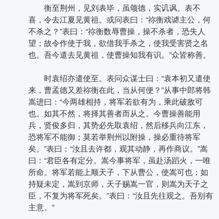
衡至荆州，见刘表毕，虽颂德，实讥讽。表不
喜，令去江夏见黄祖。或问表曰：“祢衡戏谑主公，何
不杀之？”表曰：“祢衡数辱曹操，操不杀者，恐失人
望；故令作使于我，欲借我手杀之，使我受害贤之名
也。吾今遣去见黄祖，使曹操知我有识。”众皆称善。
时袁绍亦遣使至。表问众谋士曰：“袁本初又遣使
来，曹孟德又差祢衡在此，当从何便？”从事中郎将韩
嵩进曰：“今两雄相持，将军若欲有为，乘此破敌可
也。如其不然，将择其善者而从之。今曹操善能用
兵，贤俊多归，其势必先取袁绍，然后移兵向江东，
恐将军不能御；莫若举荆州以附操，操必重待将军
矣。”表曰：“汝且去许都，观其动静，再作商议。”嵩
曰：“君臣各有定分。嵩今事将军，虽赴汤蹈火，一唯
所命。将军若能上顺天子，下从曹公，使嵩可也；如
持疑未定，嵩到京师，天子赐嵩一官，则嵩为天子之
臣，不复为将军死矣。”表曰：“汝且先往观之。吾别有
主意。”