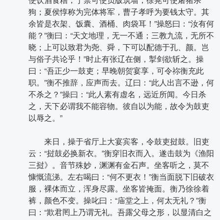
狗；夏侯惇称为完体将军，曹子孝呼为要钱太守。其
余皆是衣架、饭囊、酒桶、肉袋耳！”操怒曰：“汝有何
能？”衡曰：“天文地理，无一不通；三教九流，无所不
晓；上可以致君为尧、舜，下可以配德于孔、颜。岂
与俗子共论乎！”时止有张辽在侧，掣剑欲斩之。操
曰：“吾正少一鼓吏；早晚朝贺宴享，可令祢衡充此
职。”衡不推辞，应声而去。辽曰：“此人出言不逊，何
不杀之？”操曰：“此人素有虚名，远近所闻。今日杀
之，天下必谓我不能容物。彼自以为能，故令为鼓吏
以辱之。”
来日，操于省厅上大宴宾客，令鼓吏挝鼓。旧吏
云：“挝鼓必换新衣。”衡穿旧衣而入。遂击鼓为《渔阳
三挝》。音节殊妙，渊渊有金石声。坐客听之，莫不
慷慨流涕。左右喝曰：“何不更衣！”衡当面脱下旧破衣
服，裸体而立，浑身尽露。坐客皆掩面。衡乃徐徐着
裤，颜色不变。操叱曰：“庙堂之上，何太无礼？”衡
曰：“欺君罔上乃谓无礼。吾露父母之形，以显清白之