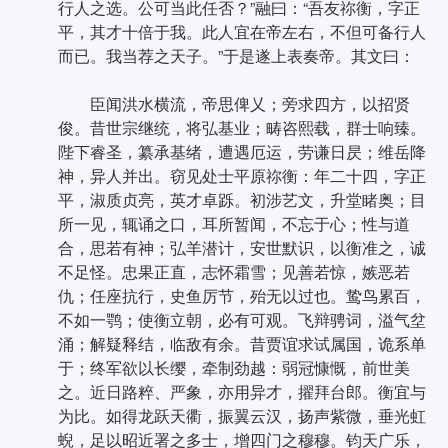
行人之选。公可当此任否？”融曰：“吾友祢衡，字正
平，其才十倍于我。此人宜在帝左右，不但可备行人
而已。我当荐之天子。”于是遂上表奏帝。其文曰：
臣闻洪水横流，帝思俾乂；旁求四方，以招贤
俊。昔世宗继统，将弘基业；畴咨熙载，群士响臻。
陛下睿圣，纂承基绪，遭遇厄运，劳谦日昃；维岳降
神，异人并出。窃见处士平原祢衡：年二十四，字正
平，淑质贞亮，英才卓跞。初涉艺文，升堂睹奥；目
所一见，辄诵之口，耳所暂闻，不忘于心；性与道
合，思若有神；弘羊潜计，安世默识，以衡准之，诚
不足怪。忠果正直，志怀霜雪；见善若惊，嫉恶若
仇；任座抗行，史鱼厉节，殆无以过也。鸷鸟累百，
不如一鹗；使衡立朝，必有可观。飞辩骋词，溢气坌
涌；解疑释结，临敌有余。昔贾谊求试属国，诡系单
于；终军欲以长缨，牵制劲越：弱冠慷慨，前世美
之。近日路粹、严象，亦用异才，擢拜台郎。衡宜与
为比。如得龙跃天衢，振翼云汉，扬声紫微，垂光虹
蜺，足以昭近署之多士，增四门之穆穆。钧天广乐，