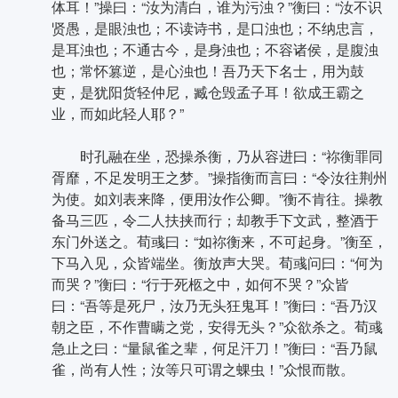
体耳！”操曰：“汝为清白，谁为污浊？”衡曰：“汝不识
贤愚，是眼浊也；不读诗书，是口浊也；不纳忠言，
是耳浊也；不通古今，是身浊也；不容诸侯，是腹浊
也；常怀篡逆，是心浊也！吾乃天下名士，用为鼓
吏，是犹阳货轻仲尼，臧仓毁孟子耳！欲成王霸之
业，而如此轻人耶？”
时孔融在坐，恐操杀衡，乃从容进曰：“祢衡罪同
胥靡，不足发明王之梦。”操指衡而言曰：“令汝往荆州
为使。如刘表来降，便用汝作公卿。”衡不肯往。操教
备马三匹，令二人扶挟而行；却教手下文武，整酒于
东门外送之。荀彧曰：“如祢衡来，不可起身。”衡至，
下马入见，众皆端坐。衡放声大哭。荀彧问曰：“何为
而哭？”衡曰：“行于死柩之中，如何不哭？”众皆
曰：“吾等是死尸，汝乃无头狂鬼耳！”衡曰：“吾乃汉
朝之臣，不作曹瞒之党，安得无头？”众欲杀之。荀彧
急止之曰：“量鼠雀之辈，何足汗刀！”衡曰：“吾乃鼠
雀，尚有人性；汝等只可谓之蜾虫！”众恨而散。