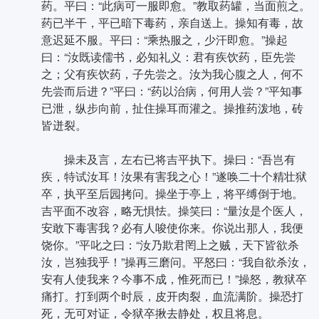
药。平曰：“此病可一服即愈。”教取药罐，当面煎之。
药已半干，平已暗下毒药，亲自送上。操知有毒，故
意迟延不服。平曰：“乘热服之，少汗即愈。”操起
曰：“汝既读儒书，必知礼义：君有疾饮药，臣先尝
之；父有疾饮药，子先尝之。汝为我心腹之人，何不
先尝而后进？”平曰：“药以治病，何用人尝？”平知事
已泄，纵步向前，扯住操耳而灌之。操推药泼地，砖
皆迸裂。
操未及言，左右已将吉平执下。操曰：“吾岂有
疾，特试汝耳！汝果有害我之心！”遂唤二十个精壮狱
卒，执平至后园拷问。操坐于亭上，将平缚倒于地。
吉平面不改容，略无惧怯。操笑曰：“量汝是个医人，
安敢下毒害我？必有人唆使你来。你说出那人，我便
饶你。”平叱之曰：“汝乃欺君罔上之贼，天下皆欲杀
汝，岂独我乎！”操再三磨问。平怒曰：“我自欲杀汝，
安有人使我来？今事不成，惟死而已！”操怒，教狱卒
痛打。打到两个时辰，皮开肉裂，血流满阶。操恐打
死，无可对证，令狱卒揪去静处，权且将息。