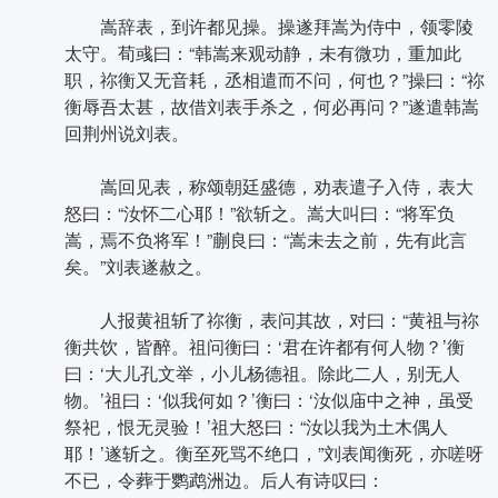
嵩辞表，到许都见操。操遂拜嵩为侍中，领零陵
太守。荀彧曰：“韩嵩来观动静，未有微功，重加此
职，祢衡又无音耗，丞相遣而不问，何也？”操曰：“祢
衡辱吾太甚，故借刘表手杀之，何必再问？”遂遣韩嵩
回荆州说刘表。
嵩回见表，称颂朝廷盛德，劝表遣子入侍，表大
怒曰：“汝怀二心耶！”欲斩之。嵩大叫曰：“将军负
嵩，焉不负将军！”蒯良曰：“嵩未去之前，先有此言
矣。”刘表遂赦之。
人报黄祖斩了祢衡，表问其故，对曰：“黄祖与祢
衡共饮，皆醉。祖问衡曰：‘君在许都有何人物？’衡
曰：‘大儿孔文举，小儿杨德祖。除此二人，别无人
物。’祖曰：‘似我何如？’衡曰：‘汝似庙中之神，虽受
祭祀，恨无灵验！’祖大怒曰：“汝以我为土木偶人
耶！’遂斩之。衡至死骂不绝口，”刘表闻衡死，亦嗟呀
不已，令葬于鹦鹉洲边。后人有诗叹曰：