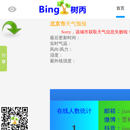
首页
北京市
天气预报
Sorry，该城市获取天气信息失败啦
最后更新时间：
实时气温：
风向/风力：
湿度：
紫外线强度：
在线人数统计
邮箱：
jia
微博：
贾
1
抖音：
jia