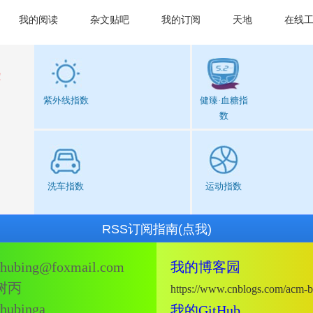
我的阅读
杂文贴吧
我的订阅
天地
在线
！
紫外线指数
健臻·血糖指
数
洗车指数
运动指数
shubing@foxmail.com
我的博客园
树丙
https://www.cnblogs.com/acm-b
shubinga
我的GitHub