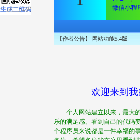
微信小程
【
作者公告
】
网站功能5.3版
【
作者公告
】
网站功能5.2版
【
作者公告
】
网站功能5.1版
【
作者公告
】
网站功能5.0版
【
作者公告
】
网站功能5.6版
欢迎来到我
【
作者公告
】
网站功能5.5版
个人网站建立以来，最大
【
作者公告
】
网站功能5.4版
乐的满足感。看到自己的代码
个程序员来说都是一件幸福的